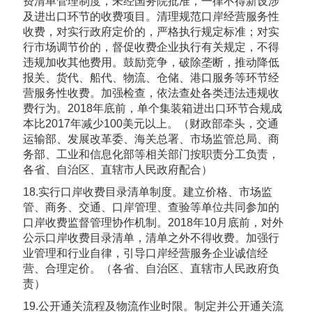
费清单管理制度，未经国务院批准，一律不得新设涉
及进出口环节的收费项目。清理规范口岸经营服务性
收费，对实行政府定价的，严格执行规定标准；对实
行市场调节价的，督促收费企业执行有关规定，不得
违规加收其他费用。鼓励竞争，破除垄断，推动降低
报关、货代、船代、物流、仓储、港口服务等环节经
营服务性收费。加强检查，依法查处各类违法违规收
费行为。2018年底前，单个集装箱进出口环节合规成
本比2017年减少100美元以上。（财政部牵头，交通
运输部、发展改革委、海关总署、市场监管总局、商
务部、工业和信息化部等相关部门按职责分工负责，
各省、自治区、直辖市人民政府配合）
18.实行口岸收费目录清单制度。建立价格、市场监
管、商务、交通、口岸管理、查验等单位共同参加的
口岸收费监督管理协作机制。2018年10月底前，对外
公示口岸收费目录清单，清单之外不得收费。加强行
业管理和行业自律，引导口岸经营服务企业诚信经
营、合理定价。（各省、自治区、直辖市人民政府负
责）
19.公开通关流程及物流作业时限。制定并公开通关流