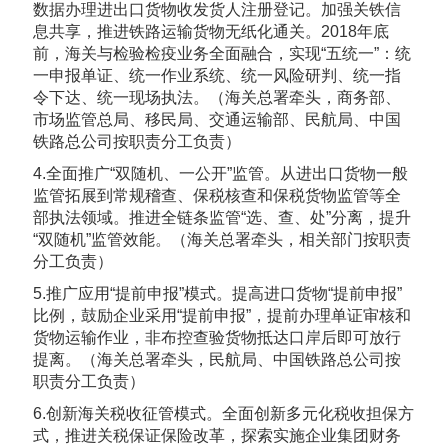
数据办理进出口货物收发货人注册登记。加强关铁信
息共享，推进铁路运输货物无纸化通关。2018年底
前，海关与检验检疫业务全面融合，实现“五统一”：统
一申报单证、统一作业系统、统一风险研判、统一指
令下达、统一现场执法。（海关总署牵头，商务部、
市场监管总局、移民局、交通运输部、民航局、中国
铁路总公司按职责分工负责）
4.全面推广“双随机、一公开”监管。从进出口货物一般
监管拓展到常规稽查、保税核查和保税货物监管等全
部执法领域。推进全链条监管“选、查、处”分离，提升
“双随机”监管效能。（海关总署牵头，相关部门按职责
分工负责）
5.推广应用“提前申报”模式。提高进口货物“提前申报”
比例，鼓励企业采用“提前申报”，提前办理单证审核和
货物运输作业，非布控查验货物抵达口岸后即可放行
提离。（海关总署牵头，民航局、中国铁路总公司按
职责分工负责）
6.创新海关税收征管模式。全面创新多元化税收担保方
式，推进关税保证保险改革，探索实施企业集团财务