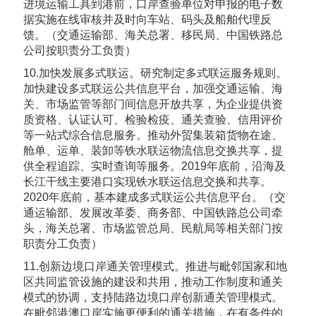
进境运输工具到港前，口岸查验单位对申报的电子数
据实施在线审核并及时向车站、码头及船舶代理反
馈。（交通运输部、海关总署、移民局、中国铁路总
公司按职责分工负责）
10.加快发展多式联运。研究制定多式联运服务规则。
加快建设多式联运公共信息平台，加强交通运输、海
关、市场监管等部门间信息开放共享，为企业提供资
质资格、认证认可、检验检疫、通关查验、信用评价
等一站式综合信息服务。推动外贸集装箱货物在途、
舱单、运单、装卸等铁水联运物流信息交换共享，提
供全程追踪、实时查询等服务。2019年底前，沿海及
长江干线主要港口实现铁水联运信息交换和共享。
2020年底前，基本建成多式联运公共信息平台。（交
通运输部、发展改革委、商务部、中国铁路总公司牵
头，海关总署、市场监管总局、民航局等相关部门按
职责分工负责）
11.创新边境口岸通关管理模式。推进与毗邻国家和地
区共同监管设施的建设和共用，推动工作制度和通关
模式的协调，支持陆路边境口岸创新通关管理模式。
在毗邻港澳口岸实施更便利的通关措施，在有条件的