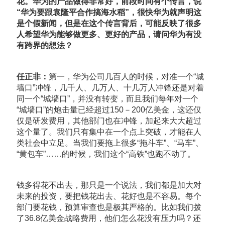
花。华为的产品做得非常好，前段时间有个传言，说
“华为要跟袁隆平合作搞海水稻”，很快华为就声明这
是个假新闻，但是在这个传言背后，可能反映了很多
人希望华为能够做更多、更好的产品，请问华为有没
有跨界的想法？
任正非：
第一，华为公司几百人的时候，对准一个“城
墙口”冲锋，几千人、几万人、十几万人冲锋还是对着
同一个“城墙口”，并没有转变，而且我们每年对一个
“城墙口”的炮击量已经超过150－200亿美金，这还仅
仅是研发费用，其他部门也在冲锋，加起来大大超过
这个量了。我们只有集中在一个点上突破，才能在人
类社会中立足。当我们要拖上很多“拖斗车”、“马车”、
“黄包车”……的时候，我们这个“高铁”也跑不动了。
钱多得花不出去，那只是一个说法，我们都是加大对
未来的投资，要把钱花出去、花好也是不容易。每个
部门要花钱，预算审查也是极其严格的。比如我们拨
了36.8亿美金战略费用，他们怎么花没有压力吗？还