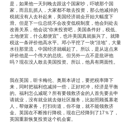
是，如果他一天到晚去跟这个国家吵，吓唬那个国
家，而且乱抓人，大家都不敢去投资，那么他减掉的
税就没有人去补起来，美国经济就会开始大幅度下
滑。但是下一位总统不会改变低税制度，他会到处去
改善关系，他会说“你来投资吧，美国条件好，税低、
土地便宜，什么都便宜”，也许美国真就振兴了。就降
税这一条评价他高水平。邓小平挖了一块“洼地”，大量
水往那里流，中国经济就崛起了。所以，是从这点来
评价他是一个伟大的总统。但另外一点不是批评他
吗？现在没人敢去美国投资。所以，他具有两面性。
我在英国，听卡梅伦、奥斯本讲过，要把税率降下
来，同时把福利也减掉一些，正好对冲，经济是平衡
的。福利怎么减呢？所有要领救济金的人首先要去申
请就业，没有就业就去做社区服务，比如照顾孤寡老
人，帮做家务，打扫街道，你不做，就不能领救济
金。英国在不断推行降税，现在已经降到了17％了，
英国重新恢复投资这个机会窗。