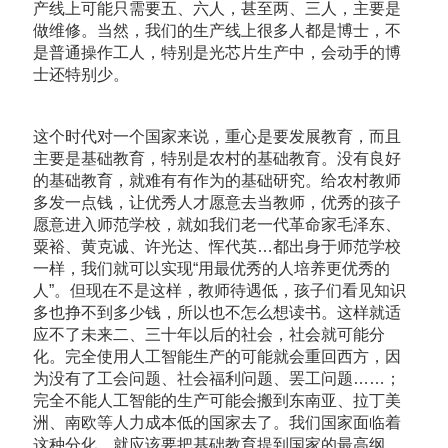
产线上可能只需要五、六人，甚至两、三人，主要是
做维修。当然，我们的生产线上很多人都是博士，不
是普通操作工人，特别是光芯片生产中，会动手的博
士还特别少。
这个时代对一个国家来说，重心是要发展教育，而且
主要是基础教育，特别是农村的基础教育。没有良好
的基础教育，就难有有作为的基础研究。给农村教师
多发一点钱，让优秀人才愿意去当教师，优秀的孩子
愿意进入师范学校，就如我们老一代革命家毛泽东、
粟裕、黄克诚、许光达、恽代英…都出身于师范学校
一样，我们就可以实现“用最优秀的人培养更优秀的
人”。但现在不是这样，教师待遇低，孩子们看见知识
多也挣不到多少钱，所以也不怎么想读书。这样就适
应不了未来二、三十年以后的社会，社会就可能分
化。完全使用人工智能生产的可能就会重回西方，因
为没有了工会问题、社会福利问题、罢工问题……；
完全不能人工智能的生产可能会搬到东南亚、拉丁美
洲、南欧等人力成本低的国家去了。我们国家面临着
这种分化，就应该要把基础教育提到国家的最高纲