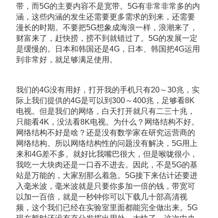
带，而5G的主要内容不是宽带。5G有非常非常多的内
涵，这些内涵的发生还需要更多需求的到来，还需要
漫长的时期。不要把5G想象成海浪一样，浪潮来了，
财富来了，赶快捞，捞不到就错过了。5G的发展一定
是缓慢的。日本和韩国还是4G，日本、韩国把4G运用
到非常好，就足够满足使用。
我们的4G没有用好，打开我的手机只有20～30兆，实
际上我们提供的4G是可以到300～400兆，足够看8K
电视。但是我们的网络，白天打开就只有二三十兆，
只能看4K，没法看8K电视。为什么？网络结构不好。
网络结构不好是啥？还是没有数学家在研究运营商的
网络结构。所以网络结构性的问题没有解决，5G用上
来和4G差不多。就好比我嘴巴很大，但是喉咙很小，
我吃一大块肉还是一口吞不进去。因此，不是5G的基
站是万能的，大家别那么着急。5G接下来估计还要进
入毫米波，毫米波就是只要你多加一倍的钱，带宽可
以加一百倍，就是一秒钟你可以下载几十部高清视
频，这个我们已经在实验室里面都能完全做出来。5G