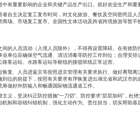
链中有重要影响的企业和关键产品生产出口。抓好农业生产和重
营者自主决定复工复市时间，对文化旅游、餐饮及空间密闭且人
类商场、市场复工复市。全国性文体活动及跨省跨境旅游等暂不
之间的人员流动（入境人员除外），不得再设置障碍。在有效防
事业单位应确保空气流通、清洁消毒等防控工作到位；合理安排
公路客运站、水路客运站等枢纽的接驳班线正常运营。
运恢复、人员进返京等按照进京管理有关要求执行。做好离鄂离
施到位的前提下，按照有关要求有序恢复进出湖北省和武汉市的
统筹做好外防输入和畅通国际物流通道工作。
主义，坚决纠正防控措施“一刀切”、防控要求“层层加码”，杜
励机制和容错纠错机制，强化主动作为、责任担当，切实帮助基