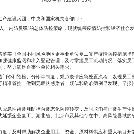
国发明电〔2020〕13号
生产建设兵团，中央和国家机关各部门：
输入、内防反弹”的总体防控策略，现就统筹疫情防控和经济社会
格落实《全国不同风险地区企事业单位复工复产疫情防控措施指
加强健康监测和出入登记管理，及时掌握员工流动情况，落实员
制，努力满足企事业单位相关需求。
热门诊和预检、分诊等制度，规范疫情应急处置流程，发现员工
行精准管控，做到无症状感染者、疑似和确诊病例早发现、早报
从应急性超常规防控向常态化防控转变，及时取消与正常生产生
式延缓企业复工。湖北省、北京市及其他存在中、高风险县域的
力度，及时帮助解决企业用工、资金、原材料供应和重大项目开