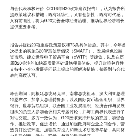
与会代表积极评价《2016年B20政策建议报告》，认为报告所
提政策建议和措施，既有延续性，又有创新性，既有时代感，
又有前瞻性，将为G20完善全球经济治理、推动世界经济增长
提供重要参考。
报告共提出20项重要政策建议和76条具体措施。其中，今年首
次提出的实施G20智慧创新倡议（SMART）、发展绿色投融
资市场、建立世界电子贸易平台（eWTP）等建议，以及在历
届B20关注的加快高质量基础设施项目储备、提升政策包容性
支持中小企业发展等问题上提出的新解决措施，都得到与会代
表的高度认可。
峰会期间，阿根廷总统马克里、南非总统祖马、澳大利亚总理
特恩布尔、加拿大总理特鲁多，以及国际货币基金组织、世界
银行、世界贸易组织、联合国工业发展组织、经济合作与发展
组织的负责人参加会议相关专题讨论，并与工商界代表进行了
对话交流。多方一致认为，G20应该秉持开放的态度，加强合
作、推进改革、促进增长，通过加强政府与企业之间合作、营
造良好投资环境、加强教育投入和新技术研发等举措，共同努
力构建创新、活力、联动、包容的世界经济。