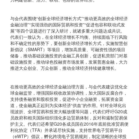
与会代表围绕“创新全球经济增长方式”“推动更高效的全球经济
金融治理”“实现强劲的国际贸易和投资”“促进包容和联动式发
展”等四个议题进行了深入研讨，就诸多重大问题达成共识。
代表们一致认为，在全球经济增长不均衡、持续面临下行风险
和不确定性的形势下，要创新全球经济增长方式，实施智慧创
新倡议（SMART）等项目，增加高质量、可融资性强的项目
储备，推动基础设施投资的金融工具创新，促进私营部门对基
础设施投资，推动绿色投融资市场发展，发展普惠金融，大力
推进大众创业、万众创新，推动全球经济持续健康增长。
在推动更高效的全球经济金融治理方面，与会代表建议优化全
球金融监管，增强国际税收政策协调性，加大国际反腐合作，
支持债务融资和股权投资，促进中小企业融资，拓展资金渠
道，使金融真正起到为实体经济“供血”的作用。针对全球化出
现波折、全球贸易和投资大幅放缓等问题，代表们呼吁G20成
员政府和相关国际组织强化多边贸易体制，反对和遏制贸易保
护主义。代表们还希望G20各成员国在2016年底前批准贸易便
利化协定（TFA）并承诺尽快实施，支持世界电子贸易平台
（eWTP）倡议，孵化跨境电子贸易规则，制定清晰的全球投