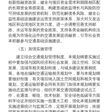
创新投融资政策，健全与项目资金需求和期限相匹配
的长期资金筹措渠道。构建形成效益增长与风险防控
可持续发展的投资机制，防范化解债务风险。健全公
益性基础设施建设运营支持政策体系，加大对欠发达
地区和边境地区支持力度。进一步调整完善支持邮
政、水运等发展的资金政策。支持各类金融机构依法
合规为市场化运作的交通发展提供融资，引导社会资
本积极参与交通基础设施建设。
（五）加强实施管理
建立综合交通规划管理制度。本规划纲要实施过
程中要加强与国民经济和社会发展、国土空间、区域
发展、流域等相关规划衔接，与城乡建设发展相统
筹。各地在编制交通运输相关规划中，要与本规划纲
要做好衔接，有关项目纳入国土空间规划和相关专项
规划。交通运输部要会同有关部门加强本规划纲要实
施动态监测与评估，组织开展交通强国建设试点工
作，在通道、枢纽、技术创新、安全绿色低碳等方面
科学论证并组织实施一批重大工程，强化本规划纲要
实施进展统计与监测工作，定期开展规划评估，依据
国家发展规划进行动态调整或修订。重大事项及时向