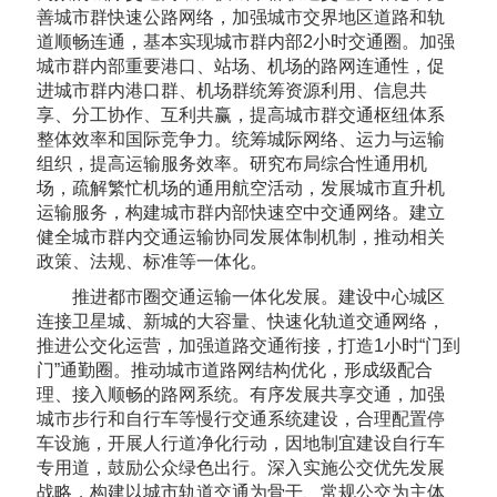
善城市群快速公路网络，加强城市交界地区道路和轨
道顺畅连通，基本实现城市群内部2小时交通圈。加强
城市群内部重要港口、站场、机场的路网连通性，促
进城市群内港口群、机场群统筹资源利用、信息共
享、分工协作、互利共赢，提高城市群交通枢纽体系
整体效率和国际竞争力。统筹城际网络、运力与运输
组织，提高运输服务效率。研究布局综合性通用机
场，疏解繁忙机场的通用航空活动，发展城市直升机
运输服务，构建城市群内部快速空中交通网络。建立
健全城市群内交通运输协同发展体制机制，推动相关
政策、法规、标准等一体化。
推进都市圈交通运输一体化发展。建设中心城区
连接卫星城、新城的大容量、快速化轨道交通网络，
推进公交化运营，加强道路交通衔接，打造1小时“门到
门”通勤圈。推动城市道路网结构优化，形成级配合
理、接入顺畅的路网系统。有序发展共享交通，加强
城市步行和自行车等慢行交通系统建设，合理配置停
车设施，开展人行道净化行动，因地制宜建设自行车
专用道，鼓励公众绿色出行。深入实施公交优先发展
战略，构建以城市轨道交通为骨干、常规公交为主体