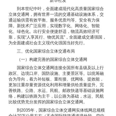
新华社发
到本世纪中叶，全面建成现代化高质量国家综合
立体交通网，拥有世界一流的交通基础设施体系，交
通运输供需有效平衡、服务优质均等、安全有力保
障。新技术广泛应用，实现数字化、网络化、智能
化、绿色化。出行安全便捷舒适，物流高效经济可
靠，实现“人享其行、物优其流”，全面建成交通强国，
为全面建成社会主义现代化强国当好先行。
三、优化国家综合立体交通布局
（一）构建完善的国家综合立体交通网
国家综合立体交通网连接全国所有县级及以上行
政区、边境口岸、国防设施、主要景区等。以统筹融
合为导向，着力补短板、重衔接、优网络、提效能，
更加注重存量资源优化利用和增量供给质量提升。完
善铁路、公路、水运、民航、邮政快递等基础设施网
络，构建以铁路为主干，以公路为基础，水运、民航
比较优势充分发挥的国家综合立体交通网。
到2035年，国家综合立体交通网实体线网总规模
合计70万公里左右（不含国际陆路通道境外段、空中