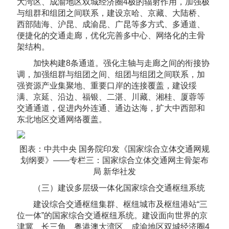
大湾区、成渝地区双城经济圈4极的辐射作用，加强极
与组群和组团之间联系，建设京哈、京藏、大陆桥、
西部陆海、沪昆、成渝昆、广昆等多方式、多通道、
便捷化的交通走廊，优化完善多中心、网络化的主骨
架结构。
加快构建8条通道。强化主轴与走廊之间的衔接协
调，加强组群与组团之间、组团与组团之间联系，加
强资源产业集聚地、重要口岸的连接覆盖，建设绥
满、京延、沿边、福银、二湛、川藏、湘桂、厦蓉等
交通通道，促进内外连通、通边达海，扩大中西部和
东北地区交通网络覆盖。
图表：中共中央 国务院印发《国家综合立体交通网规
划纲要》——专栏三：国家综合立体交通网主骨架布
局 新华社发
（三）建设多层级一体化国家综合交通枢纽系统
建设综合交通枢纽集群、枢纽城市及枢纽港站“三
位一体”的国家综合交通枢纽系统。建设面向世界的京
津冀、长三角、粤港澳大湾区、成渝地区双城经济圈4