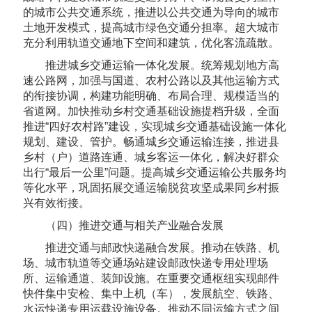
的城市公共交通系统，推进以公共交通为导向的城市
土地开发模式，提高城市绿色交通分担率。超大城市
充分利用轨道交通地下空间和建筑，优化客流疏散。
推进城乡交通运输一体化发展。统筹规划地方高
速公路网，加强与国道、农村公路以及其他运输方式
的衔接协调，构建功能明确、布局合理、规模适当的
省道网。加快推动乡村交通基础设施提档升级，全面
推进“四好农村路”建设，实现城乡交通基础设施一体化
规划、建设、管护。畅通城乡交通运输连接，推进县
乡村（户）道路连通、城乡客运一体化，解决好群众
出行“最后一公里”问题。提高城乡交通运输公共服务均
等化水平，巩固拓展交通运输脱贫攻坚成果同乡村振
兴有效衔接。
（四）推进交通与相关产业融合发展
推进交通与邮政快递融合发展。推动在铁路、机
场、城市轨道等交通场站建设邮政快递专用处理场
所、运输通道、装卸设施。在重要交通枢纽实现邮件
快件集中安检、集中上机（车），发展航空、铁路、
水运快递专用运载设施设备。推动不同运输方式之间