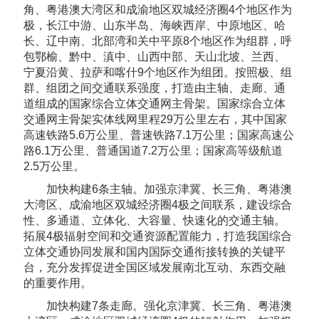
角、粤港澳大湾区和成渝地区双城经济圈4个地区作为
极，长江中游、山东半岛、海峡西岸、中原地区、哈
长、辽中南、北部湾和关中平原8个地区作为组群，呼
包鄂榆、黔中、滇中、山西中部、天山北坡、兰西、
宁夏沿黄、拉萨和喀什9个地区作为组团。按照极、组
群、组团之间交通联系强度，打造由主轴、走廊、通
道组成的国家综合立体交通网主骨架。国家综合立体
交通网主骨架实体线网里程29万公里左右，其中国家
高速铁路5.6万公里、普速铁路7.1万公里；国家高速公
路6.1万公里、普通国道7.2万公里；国家高等级航道
2.5万公里。
加快构建6条主轴。加强京津冀、长三角、粤港澳
大湾区、成渝地区双城经济圈4极之间联系，建设综合
性、多通道、立体化、大容量、快速化的交通主轴。
拓展4极辐射空间和交通资源配置能力，打造我国综合
立体交通协同发展和国内国际交通衔接转换的关键平
台，充分发挥促进全国区域发展南北互动、东西交融
的重要作用。
加快构建7条走廊。强化京津冀、长三角、粤港澳