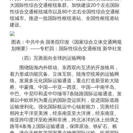
大国际性综合交通枢纽集群。加快建设20个左右国际
性综合交通枢纽城市以及80个左右全国性综合交通枢
纽城市。推进一批国际性枢纽港站、全国性枢纽港站
建设。
图表：中共中央 国务院印发《国家综合立体交通网规
划纲要》——专栏四：国际性综合交通枢纽 新华社发
（四）完善面向全球的运输网络
围绕陆海内外联动、东西双向互济的开放格局，
着力形成功能完备、立体互联、陆海空统筹的运输网
络。发展多元化国际运输通道，重点打造新亚欧大陆
桥、中蒙俄、中国―中亚―西亚、中国―中南半岛、
中巴、中尼印和孟中印缅等7条陆路国际运输通道。发
展以中欧班列为重点的国际货运班列，促进国际道路
运输便利化。强化国际航运中心辐射能力，完善经日
韩跨太平洋至美洲，经东南亚至大洋洲，经东南亚、
南亚跨印度洋至欧洲和非洲，跨北冰洋的冰上丝绸之
路等4条海上国际运输通道，保障原油、铁矿石、粮
食、液化天然气等国家重点物资国际运输，拓展国际