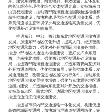
系。建设东西畅通、南北辐射、有效覆盖、立体互联
的长江经济带现代化综合立体交通走廊。支持海南自
由贸易港建设，推动西部陆海新通道国际航运枢纽和
航空枢纽建设，加快构建现代综合交通运输体系。统
筹黄河流域生态环境保护与交通运输高质量发展，优
化交通基础设施空间布局。
推进东部、中部、西部和东北地区交通运输协调
发展。加速东部地区优化升级，提高人口、经济密集
地区交通承载力，强化对外开放国际运输服务功能。
推进中部地区大通道大枢纽建设，更好发挥承东启
西、连南接北功能。强化西部地区交通基础设施布
局，推进西部陆海新通道建设，打造东西双向互济对
外开放通道网络。优化枢纽布局，完善枢纽体系，发
展通用航空，改善偏远地区居民出行条件。推动东北
地区交通运输发展提质增效，强化与京津冀等地区通
道能力建设，打造面向东北亚对外开放的交通枢纽。
支持革命老区、民族地区、边疆地区交通运输发展，
推进沿边沿江沿海交通建设。
推进城市群内部交通运输一体化发展。构建便捷
高效的城际交通网，加快城市群轨道交通网络化，完