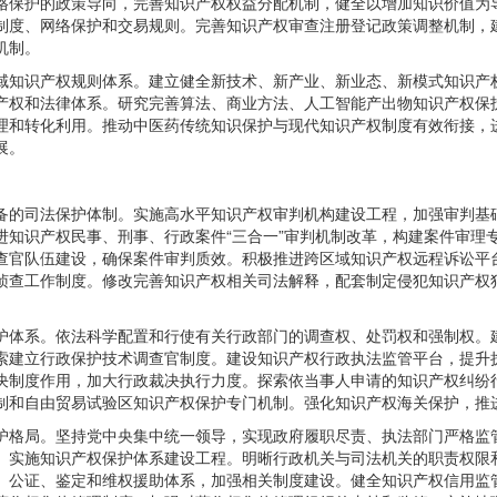
格保护的政策导向，完善知识产权权益分配机制，健全以增加知识价值为
制度、网络保护和交易规则。完善知识产权审查注册登记政策调整机制，
机制。
域知识产权规则体系。建立健全新技术、新产业、新业态、新模式知识产
产权和法律体系。研究完善算法、商业方法、人工智能产出物知识产权保
理和转化利用。推动中医药传统知识保护与现代知识产权制度有效衔接，
展。
备的司法保护体制。实施高水平知识产权审判机构建设工程，加强审判基
进知识产权民事、刑事、行政案件“三合一”审判机制改革，构建案件审理
查官队伍建设，确保案件审判质效。积极推进跨区域知识产权远程诉讼平
侦查工作制度。修改完善知识产权相关司法解释，配套制定侵犯知识产权
护体系。依法科学配置和行使有关行政部门的调查权、处罚权和强制权。
索建立行政保护技术调查官制度。建设知识产权行政执法监管平台，提升
决制度作用，加大行政裁决执行力度。探索依当事人申请的知识产权纠纷
制和自由贸易试验区知识产权保护专门机制。强化知识产权海关保护，推
护格局。坚持党中央集中统一领导，实现政府履职尽责、执法部门严格监
。实施知识产权保护体系建设工程。明晰行政机关与司法机关的职责权限
、公证、鉴定和维权援助体系，加强相关制度建设。健全知识产权信用监