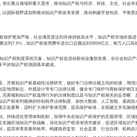
，突出重点领域和重大需求，推动知识产权与经济、科技、文化、社会等
，以国际视野谋划和推动知识产权改革发展，推动构建开放包容、平衡普
识产权保护更加严格，社会满意度达到并保持较高水平，知识产权市场价值
比重达到7.5%，知识产权使用费年进出口总额达到3500亿元，每万人口
列，知识产权制度系统完备，知识产权促进创新创业蓬勃发展，全社会知识
水平的知识产权强国基本建成。
系。开展知识产权基础性法律研究，做好专门法律法规之间的衔接，增强
制定地理标志、外观设计等专门法律法规，健全专门保护与商标保护相互
，完善规制知识产权滥用行为的法律制度以及与知识产权相关的反垄断、
知识产权审判规律的特别程序法律制度。加快大数据、人工智能、基因技
规立改废释，适时扩大保护客体范围，提高保护标准，全面建立并实施侵
制。持续优化管理体制机制，加强中央在知识产权保护的宏观管理、区域
定实施区域知识产权战略，深化知识产权强省强市建设，促进区域知识产
制，提高审查质量和效率。构建政府监管、社会监督、行业自律、机构自