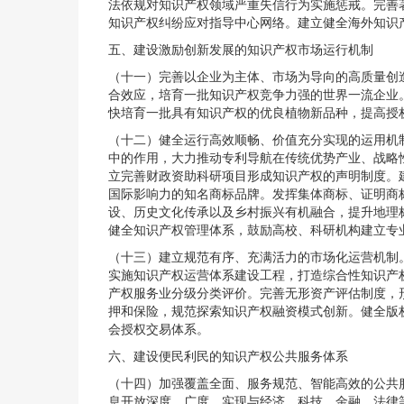
法依规对知识产权领域严重失信行为实施惩戒。完善
知识产权纠纷应对指导中心网络。建立健全海外知识
五、建设激励创新发展的知识产权市场运行机制
（十一）完善以企业为主体、市场为导向的高质量创
合效应，培育一批知识产权竞争力强的世界一流企业
快培育一批具有知识产权的优良植物新品种，提高授
（十二）健全运行高效顺畅、价值充分实现的运用机
中的作用，大力推动专利导航在传统优势产业、战略
立完善财政资助科研项目形成知识产权的声明制度。
国际影响力的知名商标品牌。发挥集体商标、证明商
设、历史文化传承以及乡村振兴有机融合，提升地理
健全知识产权管理体系，鼓励高校、科研机构建立专
（十三）建立规范有序、充满活力的市场化运营机制
实施知识产权运营体系建设工程，打造综合性知识产
产权服务业分级分类评价。完善无形资产评估制度，
押和保险，规范探索知识产权融资模式创新。健全版
会授权交易体系。
六、建设便民利民的知识产权公共服务体系
（十四）加强覆盖全面、服务规范、智能高效的公共
息开放深度、广度，实现与经济、科技、金融、法律