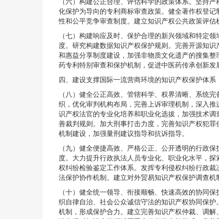
（六）构建公正合理、评估科学的政策体系。坚持严
化保护为导向的专利商标审查政策。健全著作权登记
性和公平竞争审查制度。建立知识产权公共政策评估
（七）构建响应及时、保护合理的新兴领域和特定领
度。研究构建数据知识产权保护规则。完善开源知识
和惠益分享制度建设，加强非物质文化遗产的搜集整
药专利特别审查和保护机制，促进中医药传承创新发
四、建设支撑国际一流营商环境的知识产权保护体系
（八）健全公正高效、管辖科学、权界清晰、系统完
织，优化审判机构布局，完善上诉审理机制，深入推
识产权法官的专业化培养和职业化选拔，加强技术调
善裁判规则。加大刑事打击力度，完善知识产权犯罪
机制建设，加强量刑建议指导和抗诉指导。
（九）健全便捷高效、严格公正、公开透明的行政保
度。大力提升行政执法人员专业化、职业化水平，探
权纠纷检验鉴定工作体系。发挥专利侵权纠纷行政裁
法保护协作机制。建立对外贸易知识产权保护调查机
（十）健全统一领导、衔接顺畅、快速高效的协同保
织自律自治、社会公众诚信守法的知识产权协同保护
机制，形成保护合力。建立完善知识产权仲裁、调解