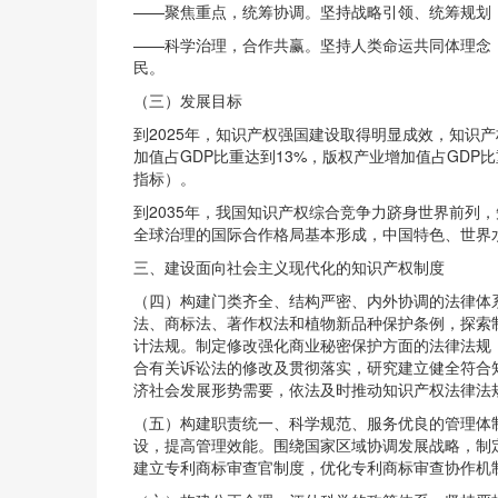
——聚焦重点，统筹协调。坚持战略引领、统筹规划
——科学治理，合作共赢。坚持人类命运共同体理念
民。
（三）发展目标
到2025年，知识产权强国建设取得明显成效，知
加值占GDP比重达到13%，版权产业增加值占GDP
指标）。
到2035年，我国知识产权综合竞争力跻身世界前
全球治理的国际合作格局基本形成，中国特色、世界
三、建设面向社会主义现代化的知识产权制度
（四）构建门类齐全、结构严密、内外协调的法律体
法、商标法、著作权法和植物新品种保护条例，探索
计法规。制定修改强化商业秘密保护方面的法律法规
合有关诉讼法的修改及贯彻落实，研究建立健全符合
济社会发展形势需要，依法及时推动知识产权法律法
（五）构建职责统一、科学规范、服务优良的管理体
设，提高管理效能。围绕国家区域协调发展战略，制
建立专利商标审查官制度，优化专利商标审查协作机