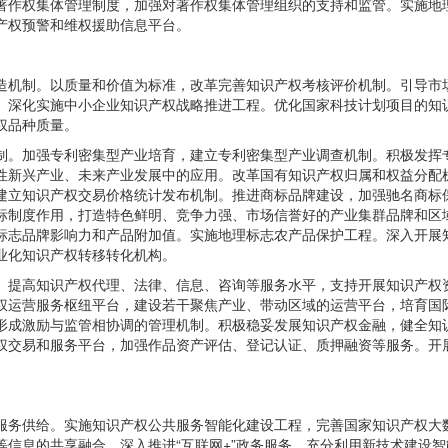
著作权集体管理制度，加强对著作权集体管理组织的支持和监管。实施地
产权预警和维权援助信息平台。
造机制。以质量和价值为标准，改革完善知识产权考核评价机制。引导市
。深化实施中小企业知识产权战略推进工程。优化国家科技计划项目的知
权品种质量。
制。加强专利密集型产业培育，建立专利密集型产业调查机制。积极发挥
性新兴产业、未来产业发展中的应用。改革国有知识产权归属和权益分配
建立知识产权交易价格统计发布机制。推进商标品牌建设，加强驰名商标
标制度作用，打造特色鲜明、竞争力强、市场信誉好的产业集群品牌和区
标志品牌影响力和产品附加值。实施地理标志农产品保护工程。深入开展
业化知识产权转移转化机构。
。提高知识产权代理、法律、信息、咨询等服务水平，支持开展知识产权
权运营服务枢纽平台，建设若干聚焦产业、带动区域的运营平台，培育国
形成激励与监管相协调的管理机制。积极稳妥发展知识产权金融，健全知
权交易和服务平台，加强作品资产评估、登记认证、质押融资等服务。开
服务供给。实施知识产权公共服务智能化建设工程，完善国家知识产权大
等信息的共享融合。深入推进“互联网+”政务服务，充分利用新技术建设