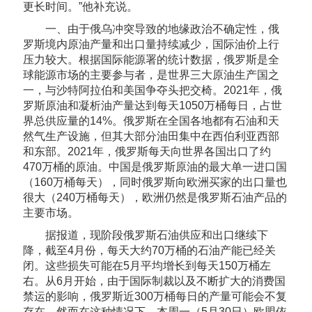
更长时间。”他补充说。
一、由于俄乌冲突导致的地缘政治不确定性，俄
罗斯境内原油产量和出口量持续减少，国际油价上行
压力较大。根据国际能源署的统计数据，俄罗斯是全
球能源市场的主要参与者，是世界三大原油生产国之
一，与沙特阿拉伯和美国争夺头把交椅。2021年，俄
罗斯原油和凝析油产量达到每天1050万桶每日，占世
界总供应量的14%。俄罗斯在全国各地都有石油和天
然气生产设施，但其大部分油田集中在西伯利亚西部
和东部。2021年，俄罗斯每天向世界各国出口了约
470万桶的原油。中国是俄罗斯原油的最大单一进口国
（160万桶每天），同时俄罗斯向欧洲买家的出口量也
很大（240万桶每天），欧洲仍然是俄罗斯石油产品的
主要市场。
据报道，现阶段俄罗斯石油供应和出口继续下
降，截至4月份，每天大约70万桶的石油产能已经关
闭。这些损失可能在5月平均增长到每天150万桶左
右。从6月开始，由于国际制裁以及不断扩大的消费国
禁运的影响，俄罗斯近300万桶每日的产量可能会不复
存在。然而在这种情况下，本周一（5月30日）欧盟依