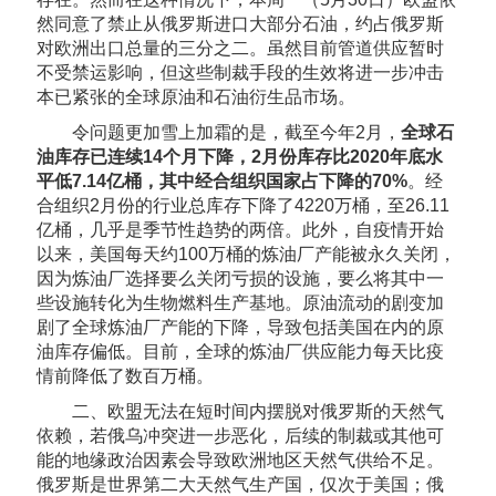
然同意了禁止从俄罗斯进口大部分石油，约占俄罗斯
对欧洲出口总量的三分之二。虽然目前管道供应暂时
不受禁运影响，但这些制裁手段的生效将进一步冲击
本已紧张的全球原油和石油衍生品市场。
令问题更加雪上加霜的是，截至今年2月，
全球石
油库存已连续14个月下降，2月份库存比2020年底水
平低7.14亿桶，其中经合组织国家占下降的70%
。经
合组织2月份的行业总库存下降了4220万桶，至26.11
亿桶，几乎是季节性趋势的两倍。此外，自疫情开始
以来，美国每天约100万桶的炼油厂产能被永久关闭，
因为炼油厂选择要么关闭亏损的设施，要么将其中一
些设施转化为生物燃料生产基地。原油流动的剧变加
剧了全球炼油厂产能的下降，导致包括美国在内的原
油库存偏低。目前，全球的炼油厂供应能力每天比疫
情前降低了数百万桶。
二、欧盟无法在短时间内摆脱对俄罗斯的天然气
依赖，若俄乌冲突进一步恶化，后续的制裁或其他可
能的地缘政治因素会导致欧洲地区天然气供给不足。
俄罗斯是世界第二大天然气生产国，仅次于美国；俄