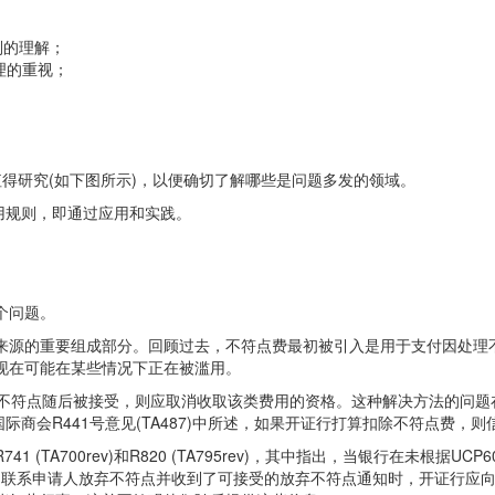
则的理解；
理的重视；
，
为值得研究(如下图所示)，以便确切了解哪些是问题多发的领域。
使用规则，即通过应用和实践。
个问题。
来源的重要组成部分。回顾过去，不符点费最初被引入是用于支付因处理
现在可能在某些情况下正在被滥用。
符点随后被接受，则应取消收取该类费用的资格。这种解决方法的问题
国际商会R441号意见(TA487)中所述，如果开证行打算扣除不符点费
TA700rev)和R820 (TA795rev)，其中指出，当银行在未根据UC
的权利、联系申请人放弃不符点并收到了可接受的放弃不符点通知时，开证行