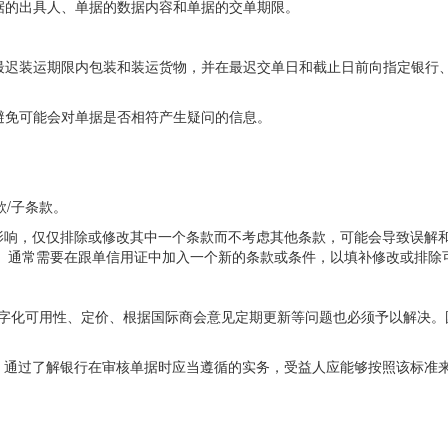
据的出具人、单据的数据内容和单据的交单期限。
最迟装运期限内包装和装运货物，并在最迟交单日和截止日前向指定银行
避免可能会对单据是否相符产生疑问的信息。
款/子条款。
潜在影响，仅仅排除或修改其中一个条款而不考虑其他条款，可能会导致误解
。通常需要在跟单信用证中加入一个新的条款或条件，以填补修改或排除
、数字化可用性、定价、根据国际商会意见定期更新等问题也必须予以解决
745。通过了解银行在审核单据时应当遵循的实务，受益人应能够按照该标准