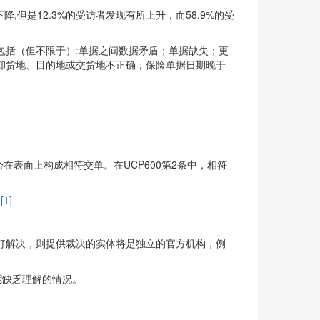
但是12.3%的受访者发现有所上升，而58.9%的受
包括（但不限于）:单据之间数据矛盾；单据缺失；更
卸货地、目的地或交货地不正确；保险单据日期晚于
否在表面上构成相符交单。在UCP600第2条中，相符
。
[1]
好解决，则提供裁决的实体将是独立的官方机构，例
践
缺乏理解的情况。