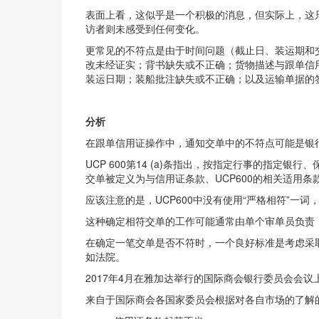
表面上看，这似乎是一个积极的消息，但实际上，这只代
访者则未感受到任何变化。
更常见的不符点是由于时间问题（截止日、装运期和
改未经证实；背书缺失或不正确；货物描述与跟单信
装运日期；装船批注缺失或不正确；以及运输单据的
分析
在跟单信用证操作中，通知交单中的不符点可能是银
UCP 600第14 (a)条指出，按指定行事的指定
交单被定义为与信用证条款、UCP600的相关适用
应该注意的是，UCP600中没有使用“严格相符”
这种确定相符交单的工作可能通常由单个审单员负责
在确定一笔交单是否不符时，一个良好标准是考虑采
如法院。
2017年4月在雅加达举行的国际商会银行委员会会议
来自于国际商会各国家委员会根据对各自市场的了解