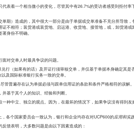
表着一个相当微小的变化，尽管其中有26.7%的受访者感受到拒付率下降,
交单期）造成的，其中很大一部分是由于单据或交单准备不充分所导致，
用证不相符；装货港或装货地、启运港、收货地、接管地，或，卸货港或
签署身份不明确。
行面对交单人时最具争议的问题。
银行、保兑行（如果有的话）及开证行须审核交单，并仅基于单据本身确定其是
条款以及国际标准银行实务一致的交单。
一词，尽管普遍存在认为单据必须与跟单信用证的条款和条件严格相符的误解
，并基于其个人的知识、经验和判断。
取一种中立、独立的观点。因为，在最坏的情况下，如果争议没有得到友
上，各个国家委员会一致认为，银行和企业均存在对UCP600的
应用和实
的反馈表明，大多数问题是由以下因素造成的：