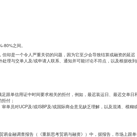
-80%之间。
，但却是一个令人严重关切的问题，因为它至少会导致结算或融资的延迟
外处理与交单人及/或申请人联系、通知并可能讨论不符点，以及根据收
满足跟单信用证中时间要求相关的拒付，例如，最迟装运日、最迟交单日
的拒付；
审单员对UCP及/或ISBP及/或国际商会意见缺乏理解，以及混淆、模
7年贸易金融调查报告（《重新思考贸易与融资》）中，据报告，市场上跟