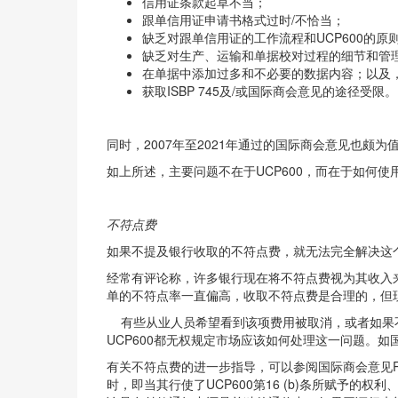
信用证条款起草不当；
跟单信用证申请书格式过时/不恰当；
缺乏对跟单信用证的工作流程和UCP600的原
缺乏对生产、运输和单据校对过程的细节和管
在单据中添加过多和不必要的数据内容；以及
获取ISBP 745及/或国际商会意见的途径受限。
同时，2007年至2021年通过的国际商会意见也颇
如上所述，主要问题不在于UCP600，而在于如何
不符点费
如果不提及银行收取的不符点费，就无法完全解决这
经常有评论称，许多银行现在将不符点费视为其收入
单的不符点率一直偏高，收取不符点费是合理的，但
有些从业人员希望看到该项费用被取消，或者如果不
UCP600都无权规定市场应该如何处理这一问题。如
有关不符点费的进一步指导，可以参阅国际商会意见R741 (
时，即当其行使了UCP600第16 (b)条所赋予