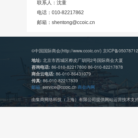
联系人：沈童
电话：010-82217862
邮箱：shentong@ccoic.cn
©中国国际商会(http://www.ccoic.cn/) 京ICP备0507871
地址:
北京市西城区桦皮厂胡同2号国际商会大厦
咨询电话:
86-010-82217800 86-010-82217878
商合云电话:
86-010-86431079
传真:
86-010-82217839
邮箱
service@ccoic.cn
商会内网
由集商网络科技（上海）有限公司提供网站运营技术支