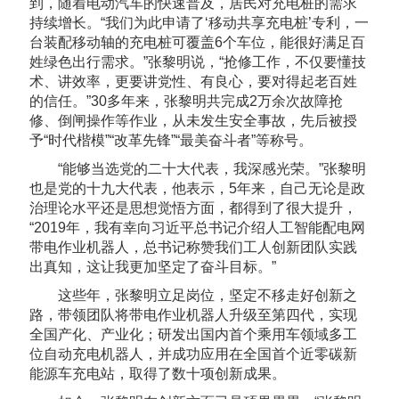
到，随着电动汽车的快速普及，居民对充电桩的需求
持续增长。“我们为此申请了‘移动共享充电桩’专利，一
台装配移动轴的充电桩可覆盖6个车位，能很好满足百
姓绿色出行需求。”张黎明说，“抢修工作，不仅要懂技
术、讲效率，更要讲党性、有良心，要对得起老百姓
的信任。”30多年来，张黎明共完成2万余次故障抢
修、倒闸操作等作业，从未发生安全事故，先后被授
予“时代楷模”“改革先锋”“最美奋斗者”等称号。
“能够当选党的二十大代表，我深感光荣。”张黎明
也是党的十九大代表，他表示，5年来，自己无论是政
治理论水平还是思想觉悟方面，都得到了很大提升，
“2019年，我有幸向习近平总书记介绍人工智能配电网
带电作业机器人，总书记称赞我们工人创新团队实践
出真知，这让我更加坚定了奋斗目标。”
这些年，张黎明立足岗位，坚定不移走好创新之
路，带领团队将带电作业机器人升级至第四代，实现
全国产化、产业化；研发出国内首个乘用车领域多工
位自动充电机器人，并成功应用在全国首个近零碳新
能源车充电站，取得了数十项创新成果。