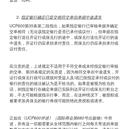
指定银行确定已提交相符交单但单据中途遗失
UCP600第35条第二段指出，如果指定银行已审核单据并确定
交单相符（无论该指定银行是否已承付或议付），但单据在指
定银行送往开证行或保兑行的途中，或保兑行送往开证行的途
中遗失，开证行仍应承担承付责任，而保兑行仍应承担承付或
议付责任。
应注意的是，上述规定不适用于不符交单或未经指定银行审核
的交单。第35条规定的实质是，因为相符交单在中途遗失，开
证行或保兑行就可以摆脱对受益人及/或已按指定承付或议付的
银行的责任的做法被认为是不恰当的。如果是被视为恰当的
话，则指定银行在确定单据已实际到达开证行或保兑行柜台之
前，不太可能根据指示行事。而且，在这种情况下，被授权或
被要求加具保兑的银行将很可能拒绝此类授权或请求。
正如在《
UCP600评述》（国际商会第680号出版物）
中所
述，所有这一切都需要从全球范围内银行之间每天寄送的单据