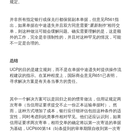
规定。
并非所有指定银行或保兑行都保留副本单据，但意见R561指
出，如果单据在中途遗失并且双方同意需要“
重新制作
”
相符交
单，则这种做法可能会缓解问题。确实需要理解的是，这是额
外的工作，完全是非强制性的，并且对这种罕见的情况，可能
不一定是合理的。
总结
UCP的目的是建立规则，而不是在单据中途遗失时提供操作流
程建议的指示。在某种程度上，国际商会意见R651已表明，
寻求解决方案是有关各当事方的责任。
其中一个解决方案可以是回归之前的惯常做法，信用证规定两
次寄单（当信用证要求提交不止一份正本运输单据时）。然
而，这种方式增加了成本，银行应仔细评估包括这种条件的适
宜性，同时考虑到此类事件相对罕见。他们还应认识到，如果
信用证要求两次寄单，相符交单的确定将以第一次寄送的单据
为基础，UCP600第14（b)条提到的审单期限自收到第一次寄