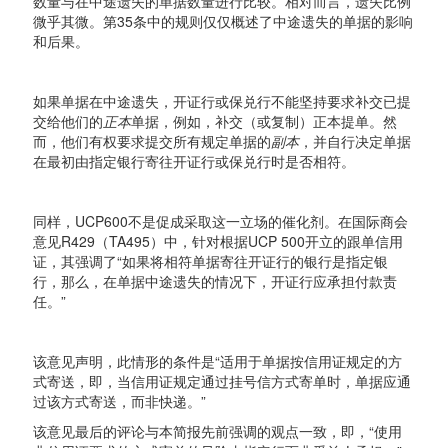
数量与在中途遗失的单据数量进行比较。相对而言，遗失比例
微乎其微。第35条中的规则仅仅概述了中途遗失的单据的影响
和后果。
如果单据在中途遗失，开证行或保兑行不能坚持要求补交已提
交给他们的
正本
单据，例如，补交（或复制）正本提单。然
而，他们有权要求提交所有规定单据的
副本
，并自行决定单据
在最初由指定银行寄往开证行或保兑行时是否相符。
同样，UCP600不是促成采取这一立场的催化剂。在国际商会
意见R429（TA495）中，针对根据UCP 500开立的跟单信用
证，其强调了“如果将相符单据寄往开证行的银行是指定银
行，那么，在单据中途遗失的情况下，开证行应承担付款责
任。”
该意见声明，此情形的条件是“适用于单据按信用证规定的方
式寄送，即，当信用证规定通过挂号信方式寄单时，单据应通
过该方式寄送，而非快递。”
该意见最后的评论与本简报先前强调的观点一致，即，“使用