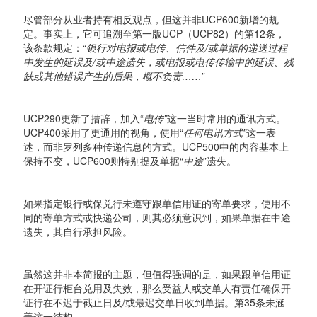
尽管部分从业者持有相反观点，但这并非UCP600新增的规
定。事实上，它可追溯至第一版UCP（UCP82）的第12条，
该条款规定：“
银行对电报或电传、信件及/或单据的递送过程
中发生的延误及/或中途遗失，或电报或电传传输中的延误、残
缺或其他错误产生的后果，概不负责……
”
UCP290更新了措辞，加入“
电传”
这一当时常用的通讯方式。
UCP400采用了更通用的视角，使用“
任何电讯方式”
这一表
述，而非罗列多种传递信息的方式。UCP500中的内容基本上
保持不变，UCP600则特别提及单据“
中途
”遗失。
如果指定银行或保兑行未遵守跟单信用证的寄单要求，使用不
同的寄单方式或快递公司，则其必须意识到，如果单据在中途
遗失，其自行承担风险。
虽然这并非本简报的主题，但值得强调的是，如果跟单信用证
在开证行柜台兑用及失效，那么受益人或交单人有责任确保开
证行在不迟于截止日及/或最迟交单日收到单据。第35条未涵
盖这一结构。