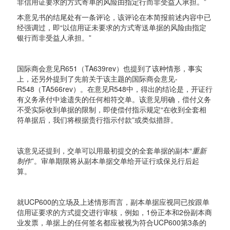
非信用证要求的方式寄单的风险由指定行而非受益人承担。”
本意见书的结尾处有一条评论，该评论在本简报前述内容中已
经强调过，即“以信用证未要求的方式寄送单据的风险由指定
银行而非受益人承担。”
国际商会意见R651（TA639rev）也提到了该种情形，事实
上，还另外提到了先前关于该主题的国际商会意见-
R548（TA566rev）。在意见R548中，得出的结论是，开证行
有义务承付中途遗失的任何相符交单。该意见明确，偿付义务
不受实际收到单据的限制，即使偿付指示规定“在收到全套相
符单据后，我们将根据贵行指示付款”或类似措辞。
该意见还提到，交单可以用最初提交的全套单据的副本“
重新
制作
”。审单期限将从副本单据交单给开证行或保兑行后起
算。
就UCP600的立场及上述情形而言，副本单据应视同已按跟单
信用证要求的方式提交进行审核，例如，1份正本和2份副本商
业发票，单据上的任何签名都应被视为符合UCP600第3条的