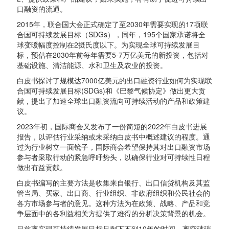
口融资的流通。
2015年，联合国大会正式确定了至2030年需要实现的17项联
合国可持续发展目标（SDGs），同年，195个国家承诺将全
球变暖幅度控制在2摄氏度以下。为实现全球可持续发展目
标，预估在2030年前每年需要5-7万亿美元的新投资，包括对
基础设施、清洁能源、水和卫生及农业的投资。
白皮书探讨了规模达7000亿美元的出口融资行业如何为实现联
合国可持续发展目标(SDGs)和《巴黎气候协定》做出更大贡
献，提出了加速全球出口融资流向可持续活动的产品和政策建
议。
2023年初，国际商会又发布了一份简短的2022年白皮书进展
报告，以评估行业采纳或未采纳白皮书中概述建议的程度。通
过为行业树立一面镜子，国际商会希望保持其对出口融资市场
参与者采取行动的紧急呼吁势头，以确保行业对可持续性日程
做出有益贡献。
白皮书编写的主要方法是收集来自银行、出口信贷机构及其监
管当局、买家、出口商、行业组织、非政府组织和公民社会的
各方市场参与者的意见。这种方法为在政策、战略、产品和竞
争层面中的各利益相关方提供了难得的分析决策背景的机会。
目前离实现可持续发展目标只剩下不到10年的时间，离突破碳