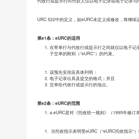
代收行或提示行向付款人仅以电子记录或电子记录与纸
URC 522中的定义，如eURC未定义或修改，将继续
第e1条
：
eURC的适用
在寄单行与代收行或提示行之间就仅以电子记录
子交单的附则（“eURC”）的约束。
该预先安排应具体列明：
电子记录出具及提交的格式；并且
交单给代收行或提示行的地点。
第e2条
：
eURC的范围
a.eURC是对《托收统一规则》（1995年
当托收指示表明受eURC（“eURC托收指示“