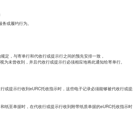
为
服务或履约行为。
。
条的规定，与寄单行和代收行或提示行之间的预先安排一致，
视为未曾收到，并且代收行或提示行必须相应地将此通知给寄单行。
收行或提示行收到eURC托收指示时，这些电子记录必须能够被代收行或
录和纸至单据时，在代收行或提示行收到附带纸质单据的eURC托收指示时