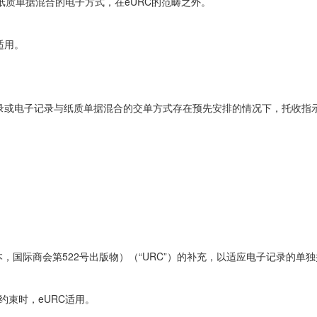
质单据混合的电子方式，在eURC的范畴之外。
适用。
或电子记录与纸质单据混合的交单方式存在预先安排的情况下，托收指示应
修订本，国际商会第522号出版物）（“URC”）的补充，以适应电子记录的
）约束时，eURC适用。