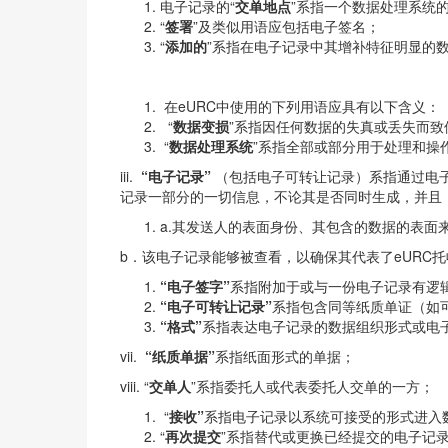
电子记录的“
交单地点
”系指一个数据处理系统
“
签署
”及类似用语应包括电子签名；
“
添加的
”系指在电子记录中其增补特征明显的
在eURC中使用的下列用语应具有以下含义：
“
数据变损
”系指因任何数据的失真或丢失而
“
数据处理系统
”系指全部或部分用于处理和操
iii.
“
电子记录
”
（包括电子可转让记录）系指通过电
记录一部分的一切信息，不论其是否同时生成，并且
a.其发送人的表面身份、其包含的数据的表面
b．该电子记录能够被查看，以确保其代表了eURC
“电子签字”
系指附加于或与一份电子记录有逻
“
电子可转让记录
”
系指包含同等纸质单证（如
“格式”
系指表达电子记录的数据组织形式或电
vii.
“纸质单据”
系指纸面形式的单据；
viii. “
交单人
”系指委托人或代表委托人交单的一方；
“
接收”
系指电子记录以系统可接受的形式进入
“
再次提交
”系指替代或更换已经提交的电子记