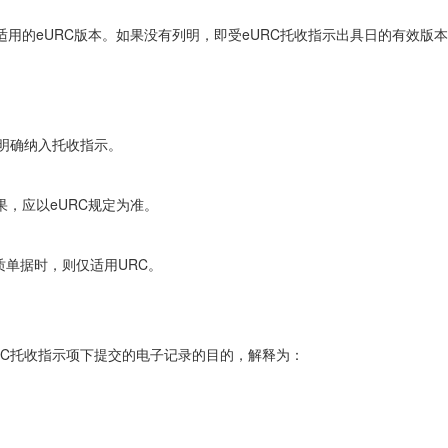
明适用的eURC版本。如果没有列明，即受eURC托收指示出具日的有效版
C明确纳入托收指示。
果，应以eURC规定为准。
质单据时，则仅适用URC。
URC托收指示项下提交的电子记录的目的，解释为：
；