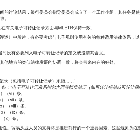
会期间的讨论结果，银行委员会指导委员会成立了一个工作小组，其任务是使
一致。
是在有关电子可转让记录方面与MLETR保持一致。
则的评述》中所述，有必要考虑与电子规则使用有关的每种适用法律体系，
当时没有必要列入电子可转让记录的定义或澄清其含义。
界其他地方的类似法律发展的协调一致，将会带来内在的好处。
“电子记录（包括电子可转让记录）系指……”
）条：
“
电子可转让记录系指包含同等纸质单证（如可转让提单或可转让保
b）（vi）条。
）（vii）条。
）（viii）条。
（b）（ix）条。
）（x）条。
用性。贸易从业人员的支持将是推进前行的一个重要因素。这些规则为在