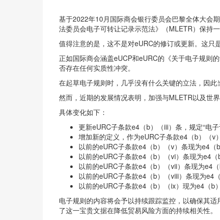
基于2022年10月国际商会银行委员会巴黎全体大
法委员会电子可转让记录示范法》（MLETR）保持
值得注意的是，这不是对eURC的修订或更新。这只
正如国际商会涵盖eUCP和eURC的《关于电子规
否存在任何实质性冲突。
在起草电子规则时，几乎没有什么关键的立法，因此
然而，近期的发展情况表明，加强与MLETR以及世
具体变化如下：
更新eURC子条款e4（b）（iii）条，规定
增加新的定义，作为eURC子条款e4（b）（v
以前的eURC子条款e4（b）（v）条现为e4（
以前的eURC子条款e4（b）（vi）条现为e4（b
以前的eURC子条款e4（b）（vii）条现为e4（b
以前的eURC子条款e4（b）（viii）条现为e4
以前的eURC子条款e4（b）（ix）现为e4（b
电子规则的内容将会予以持续跟踪监控，以确保其适
了这一宝贵文据在降低贸易风险方面的持续相关性。