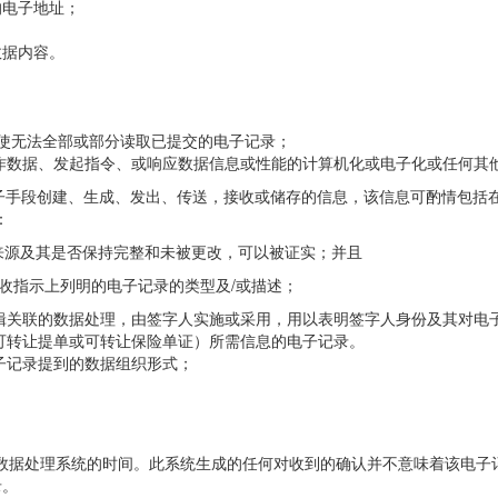
的电子地址；
数据内容。
致使无法全部或部分读取已提交的电子记录；
作数据、发起指令、或响应数据信息或性能的计算机化或电子化或任何其
子手段创建、生成、发出、传送，接收或储存的信息，该信息可酌情包括
：
来源及其是否保持完整和未被更改，可以被证实；并且
托收指示上列明的电子记录的类型及/或描述；
辑关联的数据处理，由签字人实施或采用，用以表明签字人身份及其对电
可转让提单或可转让保险单证）所需信息的电子记录。
子记录提到的数据组织形式；
数据处理系统的时间。此系统生成的任何对收到的确认并不意味着该电子记
录。