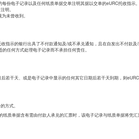
提交的每份电子记录以及任何纸质单据交单注明其据以交单的eURC托收指
中注明。
被视为未曾收到。
托收指示的银行出具了不付款通知及/或不承兑通知，且在自发出不付款及
适的任何方式处理电子记录而不承担任何责任。
日后若干天、或是电子记录中显示的任何其它日期后若干天到期，则eUR
须指明付款人可读取电子记录的方式
纸质单据含有需由付款人承兑的汇票时，该电子记录与纸质单据将凭汇票的