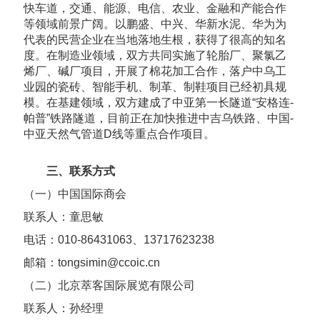
快车道，交通、能源、电信、农业、金融和产能合作
等领域前景广阔。以鹏盛、中兴、华新水泥、华为为
代表的民营企业在当地落地生根，获得了很高的知名
度。在制造业领域，双方共同实施了轮胎厂、聚氯乙
烯厂、碱厂项目，开展了棉花加工合作，落户中乌工
业园的瓷砖、智能手机、制革、制鞋项目已经初具规
模。在基建领域，双方建成了中亚第一长隧道“安格连-
帕普”铁路隧道，目前正在加快推进中吉乌铁路、中国-
中亚天然气管道D线等重点合作项目。
三、联系方式
（一）中国国际商会
联系人：童思敏
电话：010-86431063、13717623238
邮箱：tongsimin@ccoic.cn
（二）北京萃客国际展览有限公司
联系人：孙经理