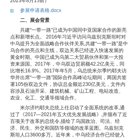
2023年8月15前）
参展申请表格.docx
二、展会背景
共建“一带一路”已成为中国同中亚国家合作的新亮
点和新增长点。 2016年习近平访问乌兹别克斯坦时对
中乌提升为全面战略合作伙伴关系,共建“一带一路”是中
乌合作的亮点和主线，双边关系已经进入快速发展的
黄金时期。中国已成为乌第二大贸易伙伴和第一大投
资来源国。2017年，中乌双边贸易额42.2亿美元，同
比增长16.9%。2017年年5
月，乌总统米尔季约耶夫访
华并出席“一带一路”国际合作高峰论坛期间，两国共签
署105份双边文件，协议总金额近
230亿美元，文件内
容涉及石油开采、建筑机械、矿山工程、电站改造、
农业、化工、交通等领域合作。
米尔济约耶夫总统上任启动了全面系统的改革,通
过了《2017—2021年五大优先发展战略》,并颁布了近
百项关于改革的总统令,描绘了乌国政治、司法、经
济、民生、外交和国防等领域的改革蓝图。乌兹别克
斯坦人口3600多万。近年来，中乌经济合作已经驶入