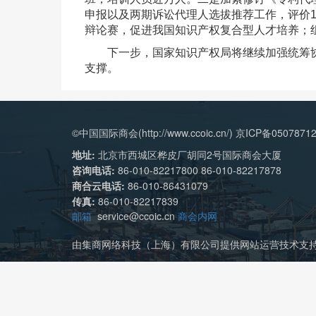
申报以及两期诉讼代理人选拔推荐工作，评价1
辩论赛，促进我国知识产权复合型人才培养；
下一步，国家知识产权局将继续加强统筹协
支撑。
©中国国际商会(http://www.ccoic.cn/) 京ICP备0507871
地址:
北京市西城区桦皮厂胡同2号国际商会大厦
咨询电话:
86-010-82217800 86-010-82217878
商合云电话:
86-010-86431079
传真:
86-010-82217839
邮箱
service@ccoic.cn
商会内网
由集商网络科技（上海）有限公司提供网站运营技术支