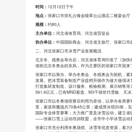
时间：
12月12日下午
地点：
张家口市崇礼云臻金陵翠云山酒店二楼宴会厅
规模：
约80人
主办单位：
河北省体育局、河北省贸促会
协办单位：
中国国际商会、河北省文旅厅、张家口市
二、河北张家口市冰雪产业发展概况
北京冬、残奥会举办后，河北省体育局印发了《加快推动
借助北京冬奥会的东风，作为主赛区的张家口市迎来
张家口市以筹办、举办冬奥会、冬残奥会为契机，紧
发展。把冰雪装备制造产业提档升级作为做大做强冰
打造集研发制造、设计服务、检验检测、展示销售等
561.6亿元，已有MND索道、M3千禧世代雪板、天
张家口市以冬奥场馆赛后利用为牵动，以举办各类赛事
里，索道和魔毯共70条45公里；建成滑冰馆20座
国际专业体育赛事；大力推广普及冰雪运动，建立省级
——张家口雪上运动培训联盟，全市中小学冰雪运动普
张家口市充分利用冬奥场馆、冰雪等优质资源，着力推动