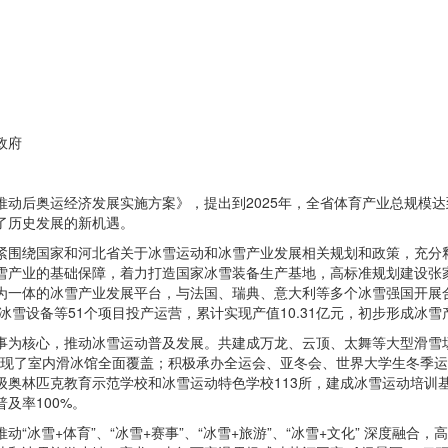
政府
后奥运经济发展实施方案》，提出到2025年，全省体育产业总规模达到3,
了历史发展的新机遇。
紧围绕国家和河北省关于冰雪运动和冰雪产业发展相关规划和政策，充分
雪产业的基础保障，着力打造国家冰雪装备生产基地，高标准规划建设张
为一体的冰雪产业发展平台，与法国、瑞典、意大利等多个冰雪强国开展合
冰冰雪设备等51个项目投产运营，累计实现产值10.31亿元，初步形成冰
为核心，推动冰雪运动普及发展。共建成万龙、云顶、太舞等大型滑雪场9
，实现了室内滑冰馆全面覆盖；积极承办全运会、亚冬会、世界大学生冬季
奥林匹克教育示范学校和冰雪运动特色学校113所，建成冰雪运动培训
及率100%。
“冰雪+体育”、“冰雪+赛事”、“冰雪+旅游”、“冰雪+文化” 深度融