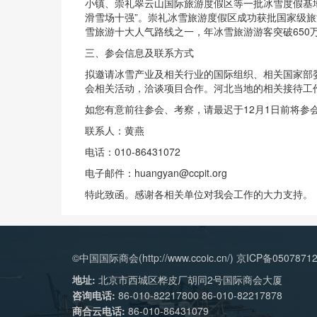
小镇、崇礼翠云山国际旅游度假区等一批冰雪度假基地
滑雪场十强”。崇礼冰雪旅游度假区成功获批国家级旅
雪旅游十大人气路线之一，年冰雪旅游游客突破650
三、参会信息及联系方式
拟邀请冰雪产业及相关行业的国际组织、相关国家部
会相关活动，洽谈项目合作。河北当地的相关接待工
如您有意前往参会、考察，请最迟于12月1日前将
联系人：黄燕
电话：010-86431072
电子邮件：huangyan@ccpit.org
特此致函。感谢各相关单位对我会工作的大力支持。
©中国国际商会(http://www.ccoic.cn/) 京ICP备0507871
地址:
北京市西城区桦皮厂胡同2号国际商会大厦
咨询电话:
86-010-82217800 86-010-82217878
商合云电话:
86-010-86431079