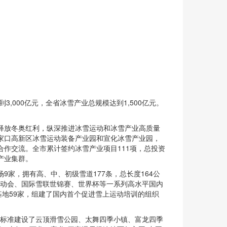
000亿元，全省冰雪产业总规模达到1,500亿元。
释放冬奥红利，纵深推进冰雪运动和冰雪产业高质量
家口高新区冰雪运动装备产业园和宣化冰雪产业园，
作交流。全市累计签约冰雪产业项目111项，总投资
雪产业集群。
家，拥有高、中、初级雪道177条，总长度164公
运动会、国际雪联世锦赛、世界杯等一系列高水平国内
基地59家，组建了国内首个促进雪上运动培训的组织
合，高标准建设了云顶滑雪公园、太舞四季小镇、富龙四季