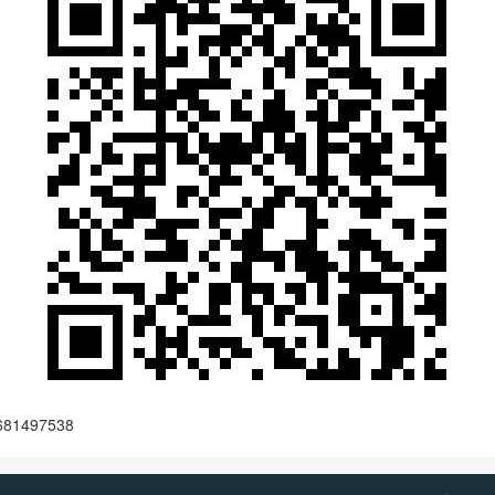
1497538