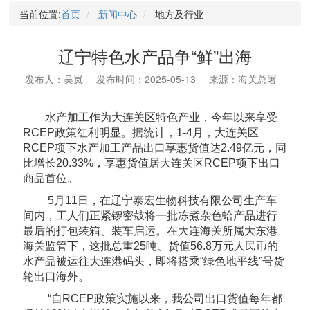
当前位置:
首页
新闻中心
地方及行业
辽宁特色水产品争“鲜”出海
发布人：吴岚
发布时间：2025-05-13
来源：海关总署
水产加工作为大连关区特色产业，今年以来享受
RCEP政策红利明显。据统计，1-4月，大连关区
RCEP项下水产加工产品出口享惠货值达2.49亿元，同
比增长20.33%，享惠货值居大连关区RCEP项下出口
商品首位。
5月11日，在辽宁泰宏生物科技有限公司生产车
间内，工人们正紧锣密鼓将一批冻煮杂色蛤产品进行
最后的打包装箱、装车启运。在大连海关所属大东港
海关监管下，这批总重25吨、货值56.8万元人民币的
水产品被运往大连港码头，即将搭乘“绿色地平线”号货
轮出口海外。
“自RCEP政策实施以来，我公司出口货值每年都