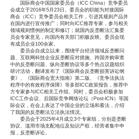
国际商会中国国家委员会（ICC China）竞争委员
会成立于2016年5月23日。委员会的职能为对接国际
商会（ICC）竞争委员会相关工作，引进其规则产品并
在国内进行宣传推广；同时向ICC推荐专家，参与相关
领域规则惯例的制定和修订；就国内反垄断法汇集委
员会专家意见，向国内有关部门积极反映。委员会现
有成员企业100余家。
委员会自成立以来，围绕平台经济领域反垄断问
题、互联网科技企业反垄断应对措施、跨国并购审查
中的反垄断问题、纵向垄断协议等多个热点议题组织
研讨活动，翻译发布了《国际商会反垄断损害诉讼纲
要》、《国际商会宽大指南》第二版、《竞争法执法
程序中的有效程序保障》等多部ICC政策报告，推荐中
方专家参与ICC相关工作组。同时，委员会积极参加
ICC工作会议、后国际竞争网络论坛（Post-ICN）等国
际会议，在会上表达了中国企业的立场和看法，介绍
了我国的反垄断法立法执法情况。
委员会于2025年4月成立3个专家组，分别是垄断
协议、滥用市场支配地位及知识产权，经营者集中申
报，反垄断诉讼。