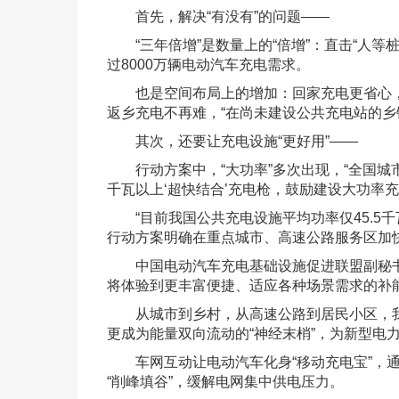
首先，解决“有没有”的问题——
“三年倍增”是数量上的“倍增”：直击“人等桩
过8000万辆电动汽车充电需求。
也是空间布局上的增加：回家充电更省心，“
返乡充电不再难，“在尚未建设公共充电站的乡镇
其次，还要让充电设施“更好用”——
行动方案中，“大功率”多次出现，“全国城市
千瓦以上‘超快结合’充电枪，鼓励建设大功率充
“目前我国公共充电设施平均功率仅45.5
行动方案明确在重点城市、高速公路服务区加
中国电动汽车充电基础设施促进联盟副秘书长
将体验到更丰富便捷、适应各种场景需求的补
从城市到乡村，从高速公路到居民小区，我国
更成为能量双向流动的“神经末梢”，为新型电
车网互动让电动汽车化身“移动充电宝”，通
“削峰填谷”，缓解电网集中供电压力。