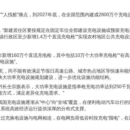
”“人找桩”痛点，到2027年底，在全国范围内建成2800万个
新建居住区要按规定在固定车位全部建设充电设施或预留充电设
行政区至少新增1.4万个直流充电枪”“实现农村地区公共充电设
新增160万个直流充电枪，其中包括10万个大功率充电枪”“在高
电设施”。
千瓦，尚不能有效满足节假日高速公路、城市热点地区等快速补能
快大功率充电设施规划建设，进一步优化设施功能结构。
仝宗旗表示，大功率充电设施是指单枪充电功率达到250千瓦
能方式，满足差异化充电需求。”
充电设施逐渐从“中心”向“全域”覆盖，在便利电动汽车出行的
力系统高效经济运行提供深厚的分布式支撑。
过充换电设施与电网相连，在电网负荷低谷时段充电“囤电”，在