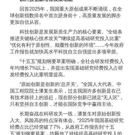
回首2025年，我国重大原创成果不断涌现，在全
球创新指数排名中首次跻身前十，高质量发展的脚步
更加自信从容。
科技创新是发展新质生产力的核心要素。“全链条
推进关键核心技术攻关”“继续提高基础研究投入比重”
“优化有利于原创性、颠覆性创新的环境”……今年政府
工作报告就加快高水平科技自立自强提出多项举措。
“十五五”规划纲要草案明确，全社会研发经费投入
年均增长7%以上，并提出实现基础研究经费投入占研
发经费投入比重明显提高。
“原始创新是创新的‘总开关’。”全国人大代表、中
国工程院院士潘复生表示，过去我国许多创新是在已
有技术路径上的追赶，现在部分创新已踏足“无人区”，
只有坚持自主创新，才能在国际竞争中赢得主动。
长期奋战在科研攻关一线，潘复生对原始创新投
入大、风险高的特点深有体会。“2025年我国基础研究
经费占比已经突破了7%，从政府工作报告到‘十五
五’规划纲要草案，均释放了持续提高基础研究投入的