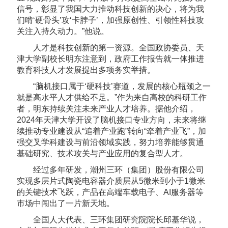
信号，彰显了我国大力推动科技创新的决心，将为我
们啃‘硬骨头’攻‘卡脖子’，加强原创性、引领性科技攻
关注入持久动力。”他说。
人才是科技创新的第一资源。全国政协委员、天
津大学副校长明东注意到，政府工作报告就一体推进
教育科技人才发展提出多项务实举措。
“脑机接口属于‘硬科技’赛道，发展的核心瓶颈之一
就是高水平人才供给不足。”作为来自高校的科研工作
者，明东持续关注未来产业人才培养。据他介绍，
2024年天津大学开设了脑机接口专业方向，未来将继
续推动专业建设从“追着产业跑”转向“牵着产业飞”，加
强交叉学科建设与前沿领域实践，努力培养能够贯通
基础研究、技术攻关与产业应用的复合型人才。
经过多年研发，潮州三环（集团）股份有限公司
实现多层片式陶瓷电容器介质层从5微米到小于1微米
的关键技术飞跃，产品在高端车载电子、AI服务器等
市场中闯出了一片新天地。
全国人大代表、三环集团研究院院长邱基华说，