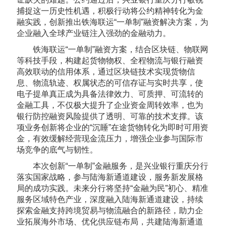
捕捉这一历史性机遇，积极行动将公约精神转化为金
融实践，创新推出铁海联运“一单制”融资解决方案，为
企业融入全球产业链注入强劲的金融动力。
铁海联运“一单制”融资方案，结合区块链、物联网
等科技手段，构建起货物物权、全程物流与银行融资
高效联动的信用体系，通过区块链技术实现货物信
息、物流轨迹、权属状态的可信存证与实时共享，使
电子提单真正成为具备法律效力、可质押、可流转的
金融工具，不仅极大提升了企业资金周转效率，也为
银行防控融资风险提供了透明、可靠的技术支撑。该
项业务创新将企业的“沉睡”在途货物转化为即时可用资
金，有效缓解经营现金流压力，增强企业参与国际市
场竞争的底气与韧性。
本次创新“一单制”金融服务，是兴业银行重庆分行
落实国家战略，参与陆海新通道建设，服务新发展格
局的成功实践。未来分行将坚持“金融为民”初心、精准
服务区域特色产业，深度融入陆海新通道建设，持续
探索金融支持跨境贸易与物流融合的新路径，助力企
业拓展海外市场、优化供应链布局，共建陆海新通道