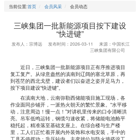
当前位置:
首页
会员风采
会员动态
三峡集团一批新能源项目按下建设
“快进键”
发布人：宗博远
发布时间：2026-03-11
来源：中国长江
三峡集团有限公司
近日，三峡集团一批新能源项目正有序推进项目
复工复产。从绿意盎然的滇南到辽阔的塞北草原，再
到苍茫的西北戈壁，建设者们以奋进之姿开足马力，
按下项目建设“快进键”。
在滇南大地，云南弥勒西储能项目施工现场，各
作业面同步铺开，一派热火朝天的繁忙景象。“水平移
动，注意周边！慢一点！”对讲机里传来的口令清晰洪
亮。吊车低鸣运转，钢缆匀速收紧，将储能电池舱平
稳托起，精准落至基础支座上。在综合楼与生产楼
里，工人们正忙着开展内外装饰和水电安装，手中的
工具不停挥动；升压站内，主变就位与防火墙搭设工