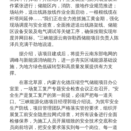
作紧张进行；储能区内，消防、接地作业规范推进；
场站外，送出线路放线作业全面启动，一根根线缆在
杆塔间延伸……“我们正在全力抢抓施工黄金期，强化
现场调度与安全巡查，全面推进送出线路架线、储能
区设备安装及电气调试等关键工序，确保按期实现年
度并网目标。”三峡能源云南弥勒西储能项目负责人陈
泽兵充满干劲地说道。
据介绍，该项目建成后，将提升云南东部电网的
调峰与新能源消纳能力，进一步夯实区域能源基础设
施，为地方绿色低碳转型和高质量发展提供有力支
撑。
在塞北草原，内蒙古化德压缩空气储能项目办公
室里，一场复工复产专题安全检查会议正在召开。“安
全生产是复工复产的第一前提，必须严把每一道关
口。”三峡能源化德项目经理郭筱介绍说。为筑牢安全
生产防线，项目管理团队严格落实管控要求，组织开
展复工前安全隐患拉网式排查，对所有设备进行全面
检修保养，为施工人员开展细致的安全技术交底和全
员岗前培训，把安全要求落实到每一个岗位、每一道