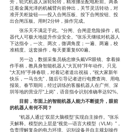
旁，轮式机器人滚轮轻转，精准挪至配电柜前。两条
泛着金属光泽的机械臂向前伸出，关节灵活转动，对
准开关柜旋钮——投入合闸压板、按下合闸按钮、投
出合闸压板。用时2分钟，操作完成。
张乐天不满足于此。“分闸、合闸是危险操作，机
器代人可极大地提升作业安全。”张乐天继续对机器人
下达指令，一次、两次，微调角度；一遍、两遍，校
准精度。这套操作，每天要重复600遍。
另一边，数据采集员杨忠燎头戴VR眼镜、拿着操
作手柄，教具身智能机器人“大瓦特”拜年动作。只见
“大瓦特”手捧春联，对着记者道出祝福，“祝大家新年
快乐，一马当先”，随后引导记者进行电费查询、用电
报装。春节期间，经过训练的客服机器人在广州、深
圳等地的营业厅“上岗”，语音指令识别准确率达92%。
目前，市面上的智能机器人能力不断提升，眼前
的机器人有何不同？
“机器人通过‘双层大脑模型’实现自主操作。”张乐
天解释。模型的上层是“视觉—语言大模型（VLM）”，
负责理解复杂的电力环境、识别设备并自主规划操作