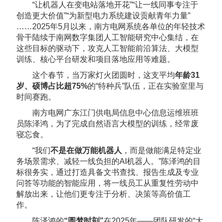
“让机器人在变电站落地开花”“让一线同事专注于
创造更大价值”“为新型电力系统建设贡献青年力量”
……2025年5月以来，南方电网系统各单位的年轻技术
骨干陆续于南网数字集团人工智能研究中心集结，在
这些目标的驱动下，攻克人工智能前沿算法、大模型
训练、核心平台研发和项目落地应用等难题。
这个春节，当万家灯火团圆时，这支平均
年龄31
岁、硕博占比超75%
的“特种兵”队伍，正在实验室里与
时间赛跑。
南方电网广东江门供电局信息中心信息运维班班
员陈泽鸿，为了完成自然语言大模型的训练，经常废
寝忘食。
“我们
不是在做万能机器人
，而是做能满足特定业
务场景需求、减轻一线负担的AI机器人。”陈泽鸿的目
标很务实，通过打造具备文书查找、报告生成及专业
问答等功能的智能应用，将一线员工从重复性劳动中
解放出来，让他们更专注于分析、决策等高价值工
作。
陈泽鸿的
“圆梦时刻”
在2025年——团队研发的“大