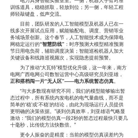
电力具身智能实验室里。一侧，机器人手臂对准
训练道具，稳稳抓取，轻放到位；另一侧，年轻工程
师轻敲键盘，低声交流。
目前，团队研发的人工智能模型及机器人已在一
线多次开展试点应用，赋能输配电、调度、营销等业
务域场景创新。这个春节，人工智能技术成为保障电
网稳定运行的
“智慧防线”
：时序预测大模型精准预测
节日用电负荷，辅助调度决策；智能巡检机器人加大
关键设备和线路巡视频次，实现隐患提前预警。
为了推动“大瓦特”模型优化升级，这一年来，南方
电网广西电网公司数智运营中心高级研究员刘亚雄，
正和搭档闯一片“无人区”——电力系统暂态仿真
。
“与大多数现有研究不同，我们的模型能够输出暂
态过程中，所有系统内发电机的电气量曲线，而不是
简单的‘稳’或‘不稳’的结论，由此为现场运行人员提供
更明确的决策依据。”谈到仿真效率，刘亚雄语气略显
激动：“我们的模型仿真一段2秒的暂态过程最快只要几
十毫秒，比传统方法快数倍。”
更令人振奋的是精度：当前的模型仿真误差约为