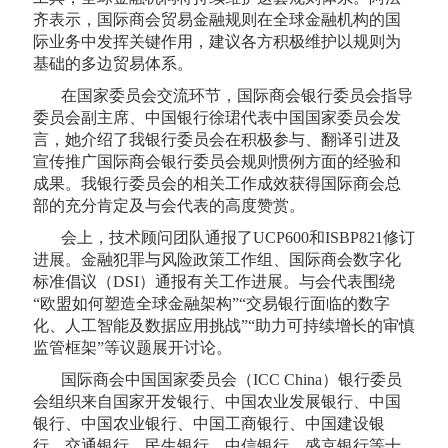
齐表示，国际商会贸易金融规则在全球金融机构的国
际业务中发挥关键作用，建议各方积极维护以规则为
基础的
多边贸易体系
。
在国家委员会交流环节，国际商会银行委员会指导
委员会副主席、中国银行徐珺代表中国国家委员会发
言，她介绍了我银行委员会在积极参与、翻译引进及
宣传推广国际商会银行委员会规则惯例方面的经验和
成果。我银行委员会的相关工作成效获得国际商会总
部的充分肯定及与会代表的高度赞赏。
会上，技术顾问团队通报了
UCP600
和ISBP821修订
进展。金融犯罪与风险政策工作组、国际商会数字化
标准倡议（DSI）通报有关工作进展。与会代表围绕
“欧盟如何塑造全球金融架构”“交易银行面临的数字
化、人工智能及数据应用挑战”“助力可持续增长的审慎
监管框架”等议题展开讨论。
国际商会中国国家委员会（ICC China）银行委员
会组织来自国家开发银行、中国农业发展银行、中国
银行、中国农业银行、中国工商银行、中国建设银
行、交通银行、民生银行、中信银行、盛京银行等十