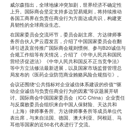
威尔森指出，全球地缘冲突加剧，世界经济不确定性
上升。国际商会坚定支持多边贸易规则，将持续推动
各国工商界在负责任商业行为方面达成共识，构建更
具韧性的全球商业生态。
在国家委员会交流环节，委员会副主席、方达律师事
务所合伙人尹云霞发言，介绍了中国国家委员会在翻
译引进及宣传推广国际商会规则惯例、参与B20诚信与
合规工作组等有关情况，介绍了《中华人民共和国民
营经济促进法》《中华人民共和国反不正当竞争法》
等中方立法修法最新进展，以及国家市场监督管理总
局发布的《医药企业防范商业贿赂风险合规指引》。
会议还围绕“公共指标对企业诚信体系建设的价值”“驱
动企业诚信与负责任商业行为的因素”等议题展开研
讨。国际商会中国国家委员会（ICC China）企业责任
与反腐败委员会组织来自中国人保财险、天达共和
（上海）律师事务所、方达律师事务所等成员单位代
表出席，与来自法国、德国、澳大利亚、阿根廷、马
耳他等国家的近50名代表进行了交流。