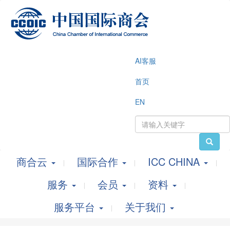
AI客服
首页
EN
商合云
国际合作
ICC CHINA
服务
会员
资料
服务平台
关于我们