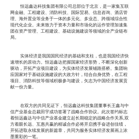
恒远鑫达科技集团有限公司总部位于北京，是一家集互联
网金融、工程建设、消防科技、国际贸易、信息咨询、酒店管
理、海外置业等业务于一体的多元化、多业态、跨领域综合性
现代化企业。未来致力于资本力量和市场化的运作管理加速集
团在资产管理、工程建设、基础设施建设等领域的全产业链布
局。
实体经济是我国国民经济的基础和支柱，也是我国经济快
速增长的原动力。恒远鑫达把握国家经济形势，不断深化创新
驱动，开拓产业项目建设，为实体经济发展铺路搭桥。集团响
应国家对于基础设施建设的大政方针，结合自身优势，在工程
项目、消防科技等领域积极参与建设，矢志为中国经济发展贡
献一份力量。
在双方的共同见证下，恒远鑫达科技集团董事长王鑫与中
信产业基金总裁田宇成功签署了战略合作协议。此次签约标志
着恒远鑫达与中信产业基金建立起长期稳定的战略合作关系,双
方着眼长远、互惠共赢的精诚合作必将开启携手奋进创佳绩，
开拓进取永续发展的新篇章，共同为服务实体经济发展画上浓
墨重彩的一笔。