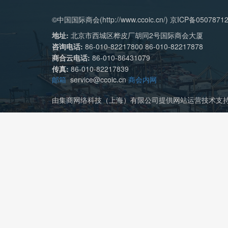
©中国国际商会(http://www.ccoic.cn/) 京ICP备0507871
地址:
北京市西城区桦皮厂胡同2号国际商会大厦
咨询电话:
86-010-82217800 86-010-82217878
商合云电话:
86-010-86431079
传真:
86-010-82217839
邮箱
service@ccoic.cn
商会内网
由集商网络科技（上海）有限公司提供网站运营技术支