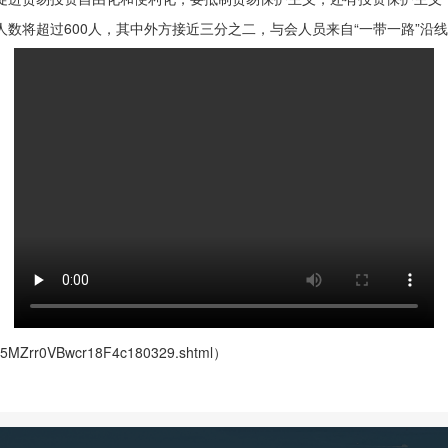
将超过600人，其中外方接近三分之二，与会人员来自“一带一路”沿线
p5MZrr0VBwcr18F4c180329.shtml）