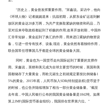
垫。
“历史上，黄金曾发挥重要作用。”宋鑫说。采访中，他向
《环球人物》记者娓娓道来：抗战初期，从胶东金矿运送到解
放区的黄金达20多万两，为共产党换取紧缺的物资和药品，乃
至对后来夺取政权都起到了积极的作用;改革开放初期，中国外
汇非常短缺，黄金起到了换汇的作用，用来进口紧缺的物资设
备，引进一些专有技术、设备;现在，黄金依然有着独特作用，
联合国常任理事国几乎都是全球的黄金储备大国。
同时，黄金也为一国货币走向国际起到了重要的支撑作
用。宋鑫说，英镑和美元成为全球主要货币的时候，英国和美
国都储存了大量黄金，而欧元诞生之初就规定要按比例储备1
5%的黄金。2015年底，人民币加入SDR(特别提款权)货币篮子
的时候，也公告并陆续增加了相当一部分黄金储备量。“截至
去年底，中国人民银行公布的我国黄金储备量是1842吨。如果
算上IMF(国际货币基金组织)，我国排在世界第六位。”