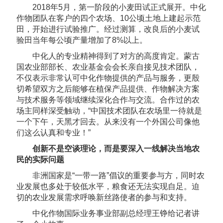
2018年5月，第一阶段的小麦田试正式展开。中化
作物团队在客户的四个农场、10公顷土地上建起示范
田，开始进行试验推广。经过测算，改良后的小麦试
验田当年每公顷产量增加了8%以上。
中化人的专业精神得到了对方的高度肯定。蒙古
国农业部部长、农业基金会会长亲自接见技术团队，
不仅表示非常认可中化作物提供的产品与服务，更殷
切希望双方之后能够在植保产品提供、作物解决方案
与技术服务等领域继续深化合作与交流。合作过的农
场主同样深受触动，“中国技术团队在农场里一待就是
一个下午，天黑才回去。从来没有一个外国公司像他
们这么认真和专业！”
创新不是空谈理论，而是要深入一线解决当地农
民的实际问题
非洲国家是“一带一路”倡议的重要参与方，同时农
业发展也多处于较低水平，粮食还无法实现自足。迫
切的农业发展需求呼唤新丝路使者的参与和支持。
中化作物国际业务事业部副总经理王铮给记者讲