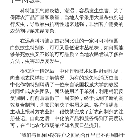
了一个小故事。
科特迪瓦气候炎热、潮湿，容易发生虫害。为了
保障农产品产量和质量，当地人常采用大量杀虫剂进
行灭虫，导致蚊虫抗药性越来越强，非洲客户需要的
农药剂型越来越复杂。
在远离科特迪瓦首都阿比让的一家可可种植园，
白蚁蚊虫特别多，可可又是低灌木丛植株，如何既能
够杀死蚊虫又不影响可可品质？当地农民尝试了多种
方法，虫害却反复发生。
得知这一情况后，中化作物技术团队赶到现场，
向当地农民详细了解情况。为有的放矢地消灭虫害，
中化作物特别聘请了一位来自该国权威大学的教授，
共同组成攻关团队。团队使用若干单剂，利用桶混反
复调制，前前后后做了一周实验，终于找到了新的高
效复合制剂，为农民解决了燃眉之急。客户很满意，
主动上报科方农业部，很快就完成了新农药制剂的注
册登记。自此之后，中化的产品和服务得到了高度认
可，在当地农化市场品牌知名度日益提升。
“我们与目标国家客户之间的合作早已不再局限于