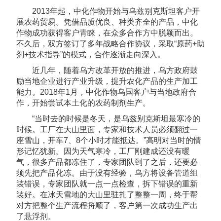
2013年起，中化作物开始与乌兹别克斯坦客户开
展农药贸易。凭借品质优良、种类齐全的产品，中化
作物成功获得客户青睐，在众多合作方中脱颖而出。
不久后，双方签订了多年战略合作协议，采取“原药+助
剂+技术指导”的模式，合作逐渐走向深入。
近几年，随着乌方改革开放的推进，乌方政府鼓
励当地企业进行产业升级，提升农化产品的生产加工
能力。2018年1月，中化作物乌国客户与当地政府合
作，开始尝试本土化的农药制剂生产。
“当时去的时候是冬天，是乌兹别克斯坦最寒冷的
时候。工厂在大山里面，专家和技术人员必须翻过一
座雪山，开车7、8个小时才能抵达。”高明对当时的情
形记忆犹新。因为天气寒冷，工厂刚建成还没有暖
气，很多产品都冻住了，专家团队到了之后，还要必
须先把产品化冻。由于没有经验，乌方将设备管道组
装错误，专家团队就一点一点检查，拆下错误的重新
装好。在冰天雪地的大山里驻扎了整整一周，终于帮
对方把整个生产流程捋顺了，客户第一次成功生产出
了悬浮剂。