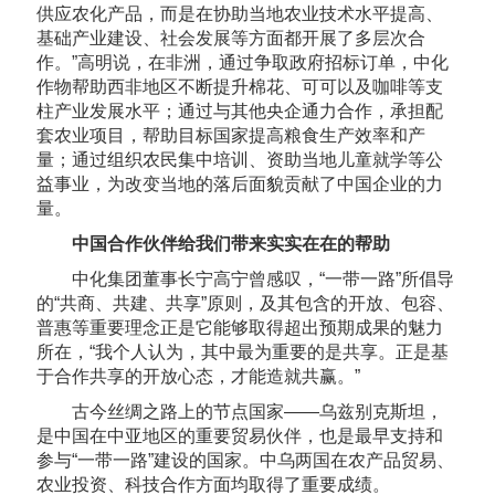
供应农化产品，而是在协助当地农业技术水平提高、
基础产业建设、社会发展等方面都开展了多层次合
作。”高明说，在非洲，通过争取政府招标订单，中化
作物帮助西非地区不断提升棉花、可可以及咖啡等支
柱产业发展水平；通过与其他央企通力合作，承担配
套农业项目，帮助目标国家提高粮食生产效率和产
量；通过组织农民集中培训、资助当地儿童就学等公
益事业，为改变当地的落后面貌贡献了中国企业的力
量。
中国合作伙伴给我们带来实实在在的帮助
中化集团董事长宁高宁曾感叹，“一带一路”所倡导
的“共商、共建、共享”原则，及其包含的开放、包容、
普惠等重要理念正是它能够取得超出预期成果的魅力
所在，“我个人认为，其中最为重要的是共享。正是基
于合作共享的开放心态，才能造就共赢。”
古今丝绸之路上的节点国家——乌兹别克斯坦，
是中国在中亚地区的重要贸易伙伴，也是最早支持和
参与“一带一路”建设的国家。中乌两国在农产品贸易、
农业投资、科技合作方面均取得了重要成绩。