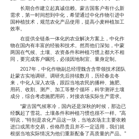
长期合作建立起真诚信赖。蒙古国客户有什么新
需求，第一时间想到中化，希望通过中化作物引进中
国种植技术，规范农化产品使用，提高小麦种植加工
效率。
在提供全链条一体化的农业解决方案上，中化作
物在国内有丰富的经验和技术。然而他们深知，中蒙
两国在气候、土壤、农资条件和种植习惯上都大不相
同，要完成客户嘱托，必须因地制宜、量身定制。
2017年，中化作物副总经理魏含含带领技术团队
赴蒙古实地调研。调研先后持续数月，历经春去冬
来，中化人深入农场，跟踪当地农民的播种、施肥、
用药、收割、测产、加工等整个循环，科学测评土壤
成分，综合考虑施肥用药，对接农场实际生产需求。
“蒙古国气候寒冷，国内还是深秋的时候，那边已
经飘起了雪花。土壤条件和种植习惯也很不一样。”高
明说，“特别是农化产品这一块，当地农场主主要依赖
进口或黑市交易，价格昂贵且并不一定适用，我们就
根据当地实际情况为他们重新配备了高质量的产品。”