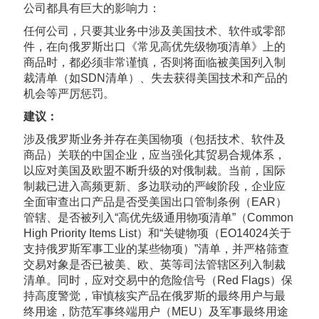
公司都具有巨大的影响力：
任何公司，只要其业务中涉及美国技术、软件或零部
件，在向俄罗斯出口《常见高优先级物项清单》上的
商品时，都必须非常谨慎，否则将面临被美国列入制
裁清单（如SDN清单）、失去获得美国技术和产品的
机会等严厉惩罚。
建议：
涉及俄罗斯业务并存在美国物项（包括技术、软件及
商品）关联的中国企业，应当强化其贸易合规体系，
以应对美国及欧盟不断升级的对俄制裁。当前，国际
制裁已进入高频更新、多边联动的严峻阶段，企业应
全面审查出口产品是否受美国出口管制条例（EAR）
管辖、是否被列入“高优先级通用物项清单”（Common
High Priority Items List）和“关键物项（
EO14024
关于
支持俄罗斯军事工业的某些物项）”清单，并严格筛查
交易对象是否已被美、欧、英等司法管辖区列入制裁
清单。同时，应对交易中的危险信号（Red Flags）保
持高度警觉，审慎核实产品在俄罗斯的最终用户与最
终用途，防范军事终端用户（MEU）及军事最终用途