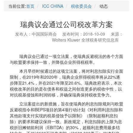
当前位置:
首页
ICC CHINA
税收委员会
动态
瑞典议会通过公司税改革方案
发布人：中国国际商会
发布时间：2018-10-09
来源：
Wolters Kluwer 全球税务研究信息库
瑞典议会已通过一项立法案，使瑞典反避税法的各个方面
与欧盟要求保持一致，并降低企业所得税税率。
本月早些时候通过的这项立法案，将对利息扣除实行全面
限制，在2019年和2020年，瑞典企业所得税税率将从22%逐
步降至21.4%，并在2021年降至20.6%。瑞典政府表示，本次
税收改革的目的是在债务和权益之间创造更多的税收中性，以
对抗税基侵蚀和利润转移，并确保瑞典保持税收竞争力。
立法案提出的新措施，旨在使瑞典的利息扣除规则与欧盟
反避税指令和BEPS项目的第4项行动计划《对利用利息扣除和
其他款项支付实现的税基侵蚀予以限制》（限制超额利息扣
除）的要求和建议保持一致。新政规定，利息扣除的上限为息
税折旧摊销前利润（EBITDA）的30%，超额利息费用最多结