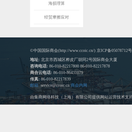
海损理算
经贸摩擦应对
©中国国际商会(http://www.ccoic.cn/) 京ICP备05078712号
地址:
北京市西城区桦皮厂胡同2号国际商会大厦
咨询电话:
86-010-82217800 86-010-82217878
商合云电话:
86-010-86431079
传真:
86-010-82217839
邮箱
service@ccoic.cn
商会内网
由集商网络科技（上海）有限公司提供网站运营技术支