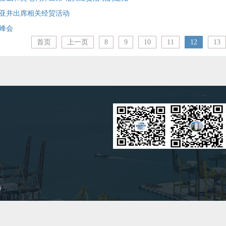
亚并出席相关经贸活动
峰会
首页
上一页
8
9
10
11
12
13
持