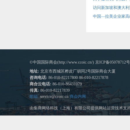
访问新加坡和澳大利
中国—拉美企业家高
©中国国际商会(http://www.ccoic.cn/) 京ICP备05078712号
地址:
北京市西城区桦皮厂胡同2号国际商会大厦
咨询电话:
86-010-82217800 86-010-82217878
商合云电话:
86-010-86431079
传真:
86-010-82217839
邮箱
service@ccoic.cn
商会内网
由集商网络科技（上海）有限公司提供网站运营技术支