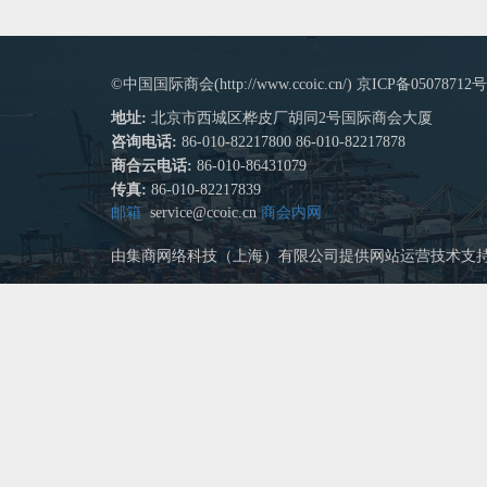
©中国国际商会(http://www.ccoic.cn/) 京ICP备05078712号
地址:
北京市西城区桦皮厂胡同2号国际商会大厦
咨询电话:
86-010-82217800 86-010-82217878
商合云电话:
86-010-86431079
传真:
86-010-82217839
邮箱
service@ccoic.cn
商会内网
由集商网络科技（上海）有限公司提供网站运营技术支