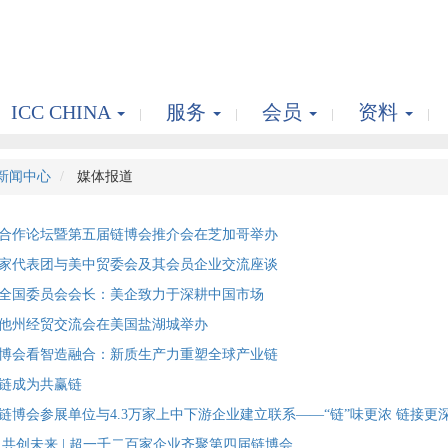
ICC CHINA
服务
会员
资料
新闻中心
媒体报道
合作论坛暨第五届链博会推介会在芝加哥举办
家代表团与美中贸委会及其会员企业交流座谈
全国委员会会长：美企致力于深耕中国市场
他州经贸交流会在美国盐湖城举办
博会看智造融合：新质生产力重塑全球产业链
链成为共赢链
博会参展单位与4.3万家上中下游企业建立联系——“链”味更浓 链接更深
共创未来 | 超一千二百家企业齐聚第四届链博会