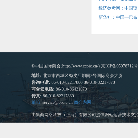
经济参考网：中国贸
新华社：中国—巴布
©中国国际商会(http://www.ccoic.cn/) 京ICP备05078712号
地址:
北京市西城区桦皮厂胡同2号国际商会大厦
咨询电话:
86-010-82217800 86-010-82217878
商合云电话:
86-010-86431079
传真:
86-010-82217839
邮箱
service@ccoic.cn
商会内网
由集商网络科技（上海）有限公司提供网站运营技术支