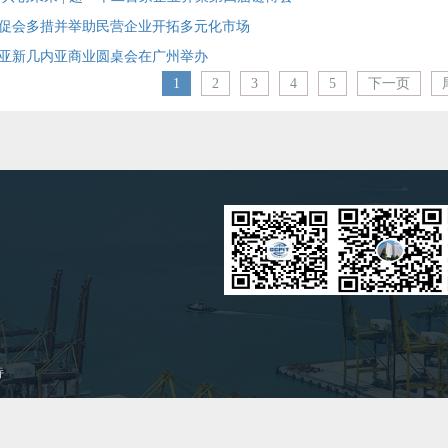
促会多措并举助民营企业开拓多元化市场
亚新几内亚商业圆桌会在广州举办
1
2
3
4
5
下一页
持