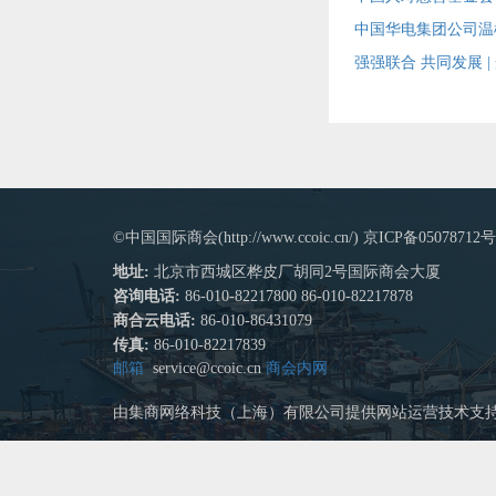
中国华电集团公司温
强强联合 共同发展 
©中国国际商会(http://www.ccoic.cn/) 京ICP备05078712号
地址:
北京市西城区桦皮厂胡同2号国际商会大厦
咨询电话:
86-010-82217800 86-010-82217878
商合云电话:
86-010-86431079
传真:
86-010-82217839
邮箱
service@ccoic.cn
商会内网
由集商网络科技（上海）有限公司提供网站运营技术支