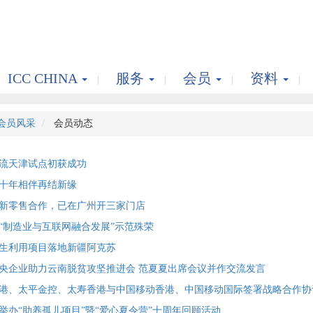
ICC CHINA
服务
会员
资料
会员风采
会员动态
流天津试点初获成功
十年相伴再结新缘
新零售合作，已在广州开三家门店
“制造业与互联网融合发展”示范殊荣
生利用项目落地新疆阿克苏
央企业助力云南脱贫攻坚推进会 范夏夏出席会议并作交流发言
港、太平金控、太寿香港与中国移动香港、中国移动国际签署战略合作协
举办“助养孤儿项目”暨“爱心夏令营”十周年回顾活动