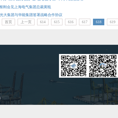
枢刚会见上海电气集团总裁黄瓯
| 光大集团与华能集团签署战略合作协议
首页
上一页
614
615
616
617
618
619
持