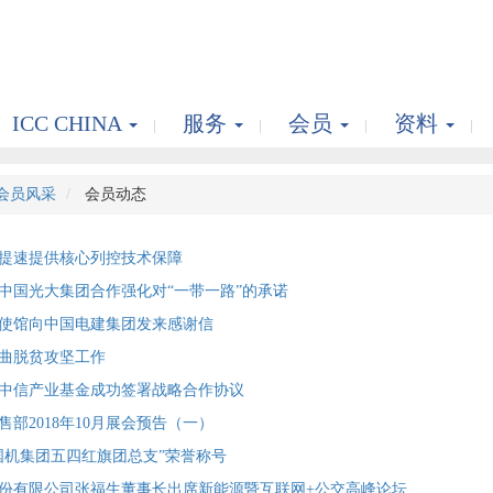
ICC CHINA
服务
会员
资料
会员风采
会员动态
提速提供核心列控技术保障
中国光大集团合作强化对“一带一路”的承诺
使馆向中国电建集团发来感谢信
曲脱贫攻坚工作
中信产业基金成功签署战略合作协议
部2018年10月展会预告（一）
国机集团五四红旗团总支”荣誉称号
份有限公司张福生董事长出席新能源暨互联网+公交高峰论坛