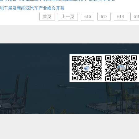
能车展及新能源汽车产业峰会开幕
首页
上一页
616
617
618
61
持