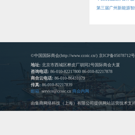
第三届广州新能源智
©中国国际商会(http://www.ccoic.cn/) 京ICP备05078712号
地址:
北京市西城区桦皮厂胡同2号国际商会大厦
咨询电话:
86-010-82217800 86-010-82217878
商合云电话:
86-010-86431079
传真:
86-010-82217839
邮箱
service@ccoic.cn
商会内网
由集商网络科技（上海）有限公司提供网站运营技术支