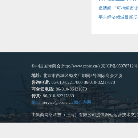
邀请函 | “可持续市
平台经济领域最新反
©中国国际商会(http://www.ccoic.cn/) 京ICP备05078712号
地址:
北京市西城区桦皮厂胡同2号国际商会大厦
咨询电话:
86-010-82217800 86-010-82217878
商合云电话:
86-010-86431079
传真:
86-010-82217839
邮箱
service@ccoic.cn
商会内网
由集商网络科技（上海）有限公司提供网站运营技术支