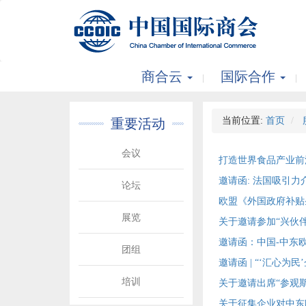
商合云
国际合作
当前位置:
首页
重要活动
会议
打造世界食品产业前沿
邀请函: 法国吸引力
论坛
欧盟《外国政府补贴
展览
关于邀请参加“兴伙
邀请函：中国-中东
团组
邀请函 | “‘汇心为
培训
关于邀请出席“参观斯
关于征集企业对中东