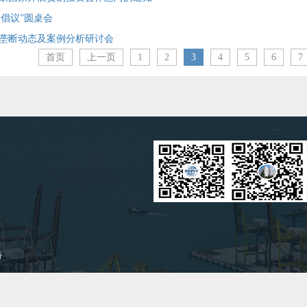
场倡议”圆桌会
垄断动态及案例分析研讨会
首页
上一页
1
2
3
4
5
6
7
持