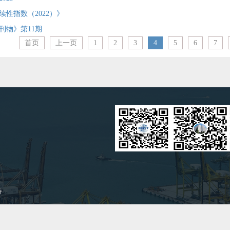
性指数（2022）》
刊物》第11期
首页
上一页
1
2
3
4
5
6
7
持