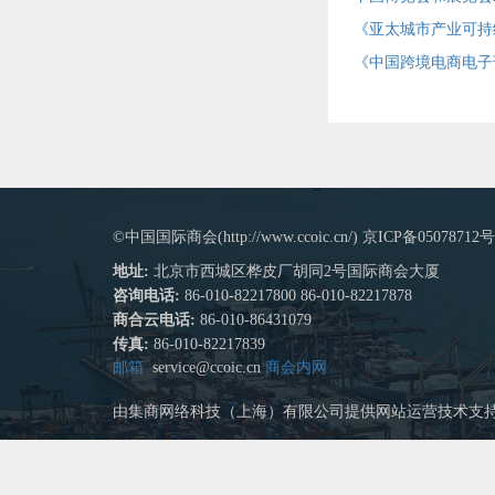
《亚太城市产业可持续
《中国跨境电商电子
©中国国际商会(http://www.ccoic.cn/) 京ICP备05078712号
地址:
北京市西城区桦皮厂胡同2号国际商会大厦
咨询电话:
86-010-82217800 86-010-82217878
商合云电话:
86-010-86431079
传真:
86-010-82217839
邮箱
service@ccoic.cn
商会内网
由集商网络科技（上海）有限公司提供网站运营技术支