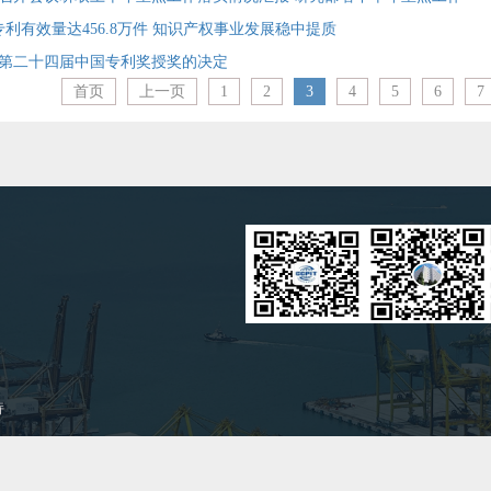
利有效量达456.8万件 知识产权事业发展稳中提质
第二十四届中国专利奖授奖的决定
首页
上一页
1
2
3
4
5
6
7
持