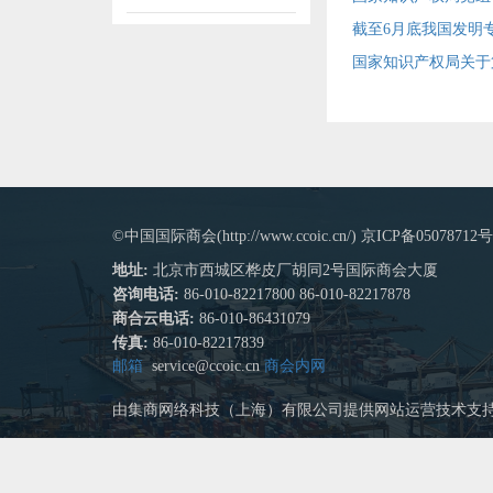
截至6月底我国发明专
国家知识产权局关于
©中国国际商会(http://www.ccoic.cn/) 京ICP备05078712号
地址:
北京市西城区桦皮厂胡同2号国际商会大厦
咨询电话:
86-010-82217800 86-010-82217878
商合云电话:
86-010-86431079
传真:
86-010-82217839
邮箱
service@ccoic.cn
商会内网
由集商网络科技（上海）有限公司提供网站运营技术支