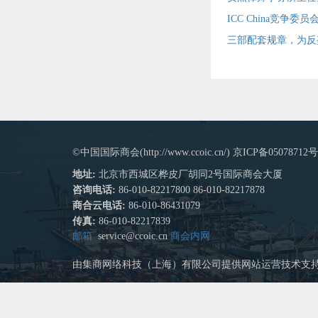
ICC China竞
三部配套规章，为反
©中国国际商会(http://www.ccoic.cn/) 京ICP备05078712号
地址:
北京市西城区桦皮厂胡同2号国际商会大厦
咨询电话:
86-010-82217800 86-010-82217878
商合云电话:
86-010-86431079
传真:
86-010-82217839
邮箱
service@ccoic.cn
商会内网
由集商网络科技（上海）有限公司提供网站运营技术支