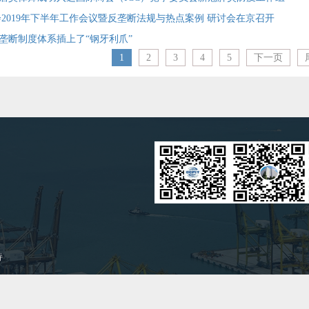
争委员会2019年下半年工作会议暨反垄断法规与热点案例 研讨会在京召开
垄断制度体系插上了“钢牙利爪”
1
2
3
4
5
下一页
持